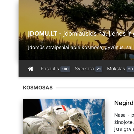
ĮDOMU.LT
- įdomiausios naujienos ir g
Įdomūs straipsniai apie kosmosą, gyvūnus, šalis
Pasaulis
Sveikata
Mokslas
100
21
20
KOSMOSAS
Negirdė
Nasa - p
žinojot
įsteigta