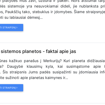
platybės mus žavi, užburia ir pakeri. Nors atstumai tar
lės sistemoje yra nesuvokiamai dideli, jie nublanksta pr
os, Paukščių tako, stebuklus ir įdomybes. Šiame straipsnyje
ti su labiausiai dėmesį...
TI STRAIPSNĮ
sistemos planetos - faktai apie jas
nas kažkuo panašus į Merkurijų? Kuri planeta didžiausia
sia? Daugybė klausimų kyla, kai susimąstome apie
. Šis straipsnis Jums padės susipažinti su įdomiausia inf
ite sužinoti apie planetas kaimynes ir...
TI STRAIPSNĮ