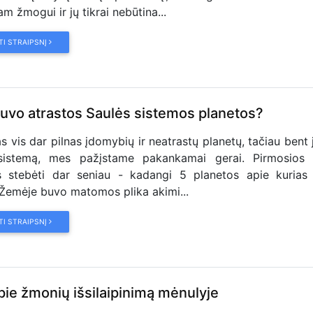
m žmogui ir jų tikrai nebūtina...
TI STRAIPSNĮ
uvo atrastos Saulės sistemos planetos?
 vis dar pilnas įdomybių ir neatrastų planetų, tačiau bent 
sistemą, mes pažįstame pakankamai gerai. Pirmosios 
s stebėti dar seniau - kadangi 5 planetos apie kurias 
emėje buvo matomos plika akimi...
TI STRAIPSNĮ
apie žmonių išsilaipinimą mėnulyje