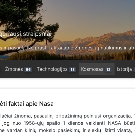
eriausi straipsniai
 ir pasaulį. Neįprasti faktai apie žmones, jų nutikimus ir at
Žmonės
Technologijos
Kosmosas
Istorija
56
18
12
ti faktai apie Nasa
lačiai žinoma, pasaulinį pripažinimą pelniusi organizacija. 
e, jog nuo 1958-ųjų spalio 1 dienos veikianti NASA būst
 ne vardan kilnių mokslo pasiekimų ir siekių ištirti visatą, 