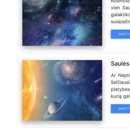
Kosmoso 
vien Sau
galaktik
susipažin
SKAITY
Saulės 
Ar Neptū
šalčiau
platybes
kurią gal
SKAITY