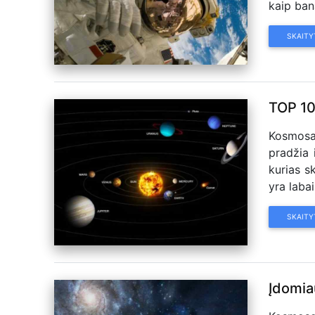
kaip bana
SKAITY
TOP 10
Kosmosas
pradžia
kurias s
yra labai
SKAITY
Įdomiau