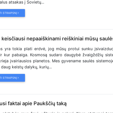
lus atsakas į Sovietų...
TI STRAIPSNĮ
 keisčiausi nepaaiškinami reiškiniai mūsų saulės
 yra tokia plati erdvė, jog mūsų protui sunku įsivaizduo
 ir kur pabaiga. Kosmosą sudaro daugybė žvaigždžių sist
krieja įvairiausios planetos. Mes gyvename saulės sistemoje
 daug keistų dalykų, kurių...
TI STRAIPSNĮ
si faktai apie Paukščių taką