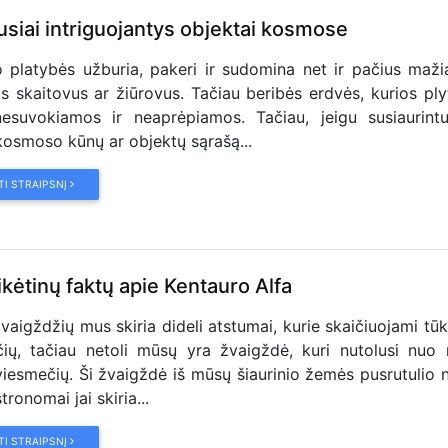
usiai intriguojantys objektai kosmose
platybės užburia, pakeri ir sudomina net ir pačius maži
us skaitovus ar žiūrovus. Tačiau beribės erdvės, kurios ply
nesuvokiamos ir neaprėpiamos. Tačiau, jeigu susiaurint
osmoso kūnų ar objektų sąrašą...
TI STRAIPSNĮ
ikėtinų faktų apie Kentauro Alfa
 žvaigždžių mus skiria dideli atstumai, kurie skaičiuojami tūk
ių, tačiau netoli mūsų yra žvaigždė, kuri nutolusi nuo
viesmečių. Ši žvaigždė iš mūsų šiaurinio žemės pusrutulio 
tronomai jai skiria...
TI STRAIPSNĮ