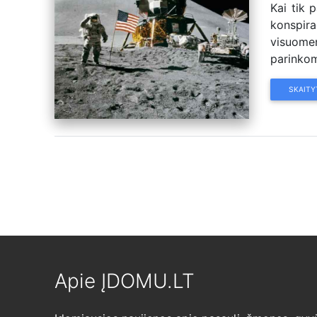
Kai tik 
konspir
visuome
parinkom
SKAITY
Apie ĮDOMU.LT