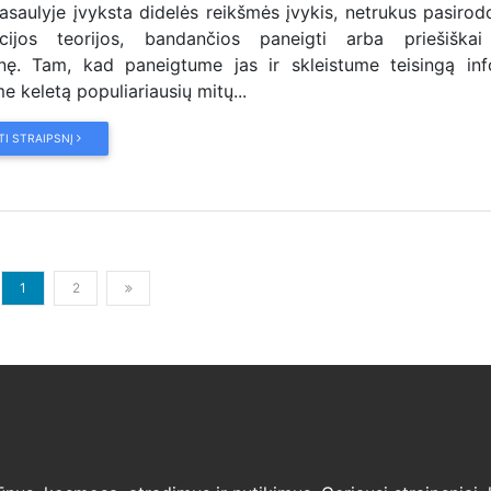
pasaulyje įvyksta didelės reikšmės įvykis, netrukus pasirodo
acijos teorijos, bandančios paneigti arba priešiškai 
nę. Tam, kad paneigtume jas ir skleistume teisingą info
e keletą populiariausių mitų...
TI STRAIPSNĮ
1
2