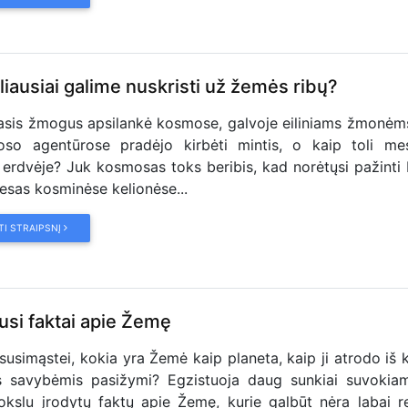
liausiai galime nuskristi už žemės ribų?
asis žmogus apsilankė kosmose, galvoje eiliniams žmonė
oso agentūrose pradėjo kirbėti mintis, o kaip toli me
i erdvėje? Juk kosmosas toks beribis, kad norėtųsi pažinti 
resas kosminėse kelionėse...
TI STRAIPSNĮ
usi faktai apie Žemę
susimąstei, kokia yra Žemė kaip planeta, kaip ji atrodo iš
s savybėmis pasižymi? Egzistuoja daug sunkiai suvokiam
kslu įrodytų faktų apie Žemę, kurie galbūt nėra labai r