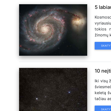
5 labia
Kosmoso 
vyriausi
tokios 
žinomų k
SKAITY
10 neįt
Iki visų
šviesmeč
keletą š
tačiau as
SKAITY