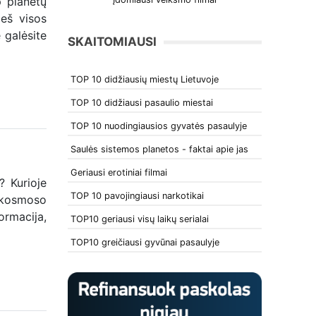
p planetų
ieš visos
 galėsite
SKAITOMIAUSI
TOP 10 didžiausių miestų Lietuvoje
TOP 10 didžiausi pasaulio miestai
TOP 10 nuodingiausios gyvatės pasaulyje
Saulės sistemos planetos - faktai apie jas
Geriausi erotiniai filmai
? Kurioje
TOP 10 pavojingiausi narkotikai
 kosmoso
ormacija,
TOP10 geriausi visų laikų serialai
TOP10 greičiausi gyvūnai pasaulyje