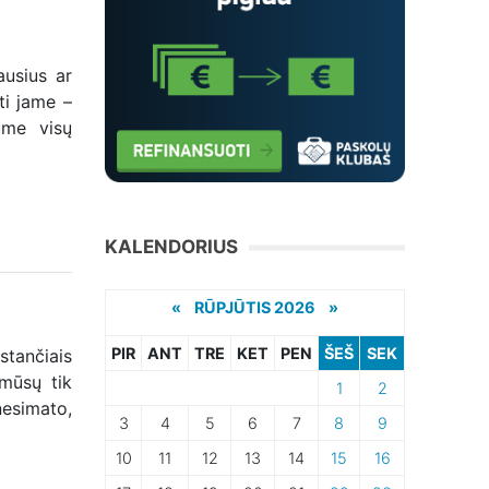
ausius ar
ti jame –
ume visų
KALENDORIUS
«
RŪPJŪTIS 2026 »
PIR
ANT
TRE
KET
PEN
ŠEŠ
SEK
stančiais
 mūsų tik
1
2
nesimato,
3
4
5
6
7
8
9
10
11
12
13
14
15
16