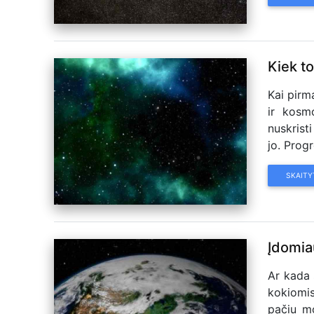
Kiek to
Kai pirm
ir kosm
nuskrist
jo. Prog
SKAITY
Įdomia
Ar kada 
kokiomi
pačiu mo