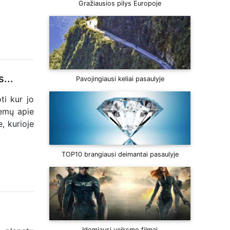
Gražiausios pilys Europoje
...
Pavojingiausi keliai pasaulyje
ti kur jo
emų apie
, kurioje
TOP10 brangiausi deimantai pasaulyje
Įdomiausi veiksmo filmai