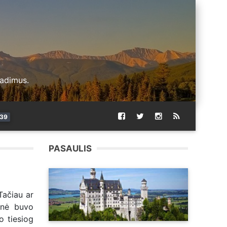
radimus.
39
PASAULIS
Tačiau ar
inė buvo
o tiesiog