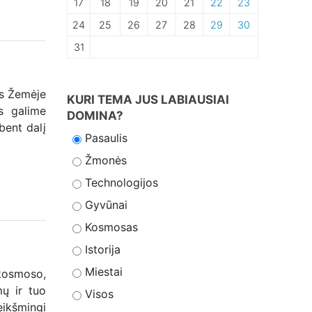
17
18
19
20
21
22
23
24
25
26
27
28
29
30
31
ms Žemėje
KURI TEMA JUS LABIAUSIAI
s galime
DOMINA?
bent dalį
Pasaulis
Žmonės
Technologijos
Gyvūnai
Kosmosas
Istorija
Miestai
 kosmoso,
ų ir tuo
Visos
eikšmingi