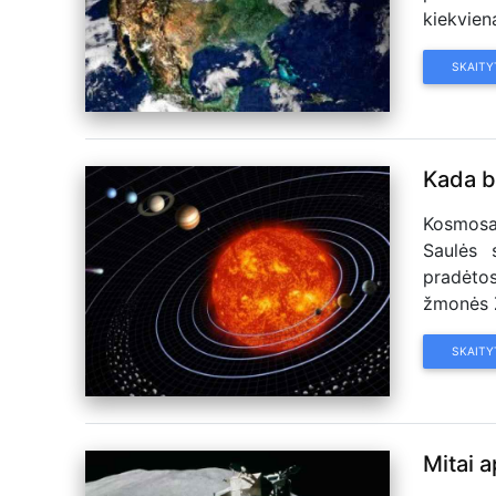
kiekviena
SKAITY
Kada b
Kosmosas
Saulės 
pradėto
žmonės Ž
SKAITY
Mitai 