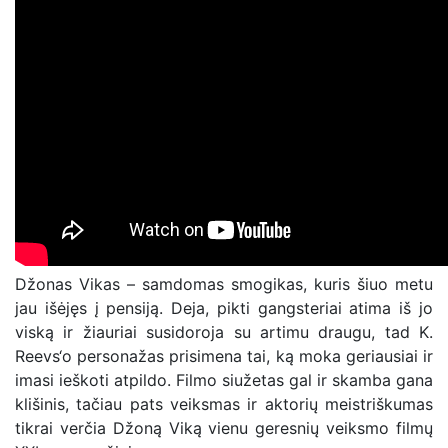
Džonas Vikas – samdomas smogikas, kuris šiuo metu
jau išėjęs į pensiją. Deja, pikti gangsteriai atima iš jo
viską ir žiauriai susidoroja su artimu draugu, tad K.
Reevs‘o personažas prisimena tai, ką moka geriausiai ir
imasi ieškoti atpildo. Filmo siužetas gal ir skamba gana
klišinis, tačiau pats veiksmas ir aktorių meistriškumas
tikrai verčia Džoną Viką vienu geresnių veiksmo filmų