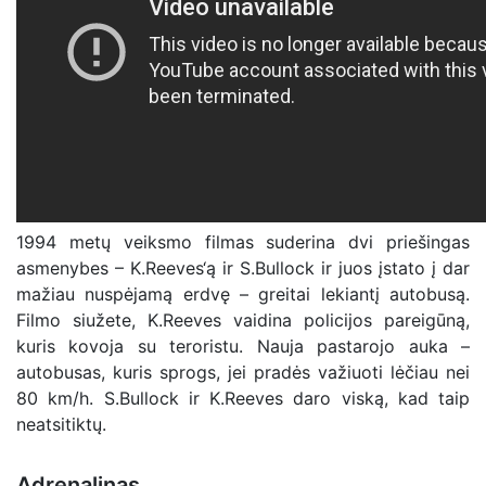
1994 metų veiksmo filmas suderina dvi priešingas
asmenybes – K.Reeves‘ą ir S.Bullock ir juos įstato į dar
mažiau nuspėjamą erdvę – greitai lekiantį autobusą.
Filmo siužete, K.Reeves vaidina policijos pareigūną,
kuris kovoja su teroristu. Nauja pastarojo auka –
autobusas, kuris sprogs, jei pradės važiuoti lėčiau nei
80 km/h. S.Bullock ir K.Reeves daro viską, kad taip
neatsitiktų.
Adrenalinas