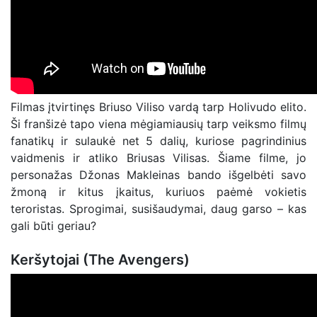
Filmas įtvirtinęs Briuso Viliso vardą tarp Holivudo elito.
Ši franšizė tapo viena mėgiamiausių tarp veiksmo filmų
fanatikų ir sulaukė net 5 dalių, kuriose pagrindinius
vaidmenis ir atliko Briusas Vilisas. Šiame filme, jo
personažas Džonas Makleinas bando išgelbėti savo
žmoną ir kitus įkaitus, kuriuos paėmė vokietis
teroristas. Sprogimai, susišaudymai, daug garso – kas
gali būti geriau?
Keršytojai (The Avengers)