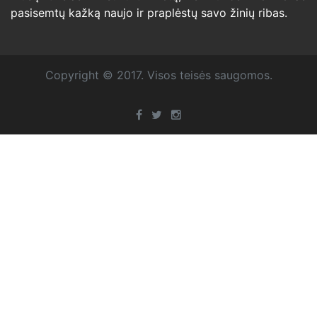
pasisemtų kažką naujo ir praplėstų savo žinių ribas.
Copyright © 2017. Visos teisės saugomos.