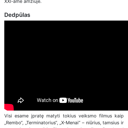
XXI-ame amžiuje.
Dedpūlas
Visi esame įpratę matyti tokius veiksmo filmus kaip
„Rembo“, „Terminatorius“, „X-Menai“ – niūrius, tamsius ir