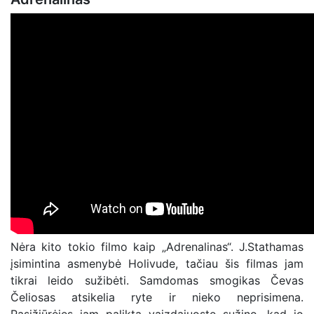
Nėra kito tokio filmo kaip „Adrenalinas“. J.Stathamas
įsimintina asmenybė Holivude, tačiau šis filmas jam
tikrai leido sužibėti. Samdomas smogikas Čevas
Čeliosas atsikelia ryte ir nieko neprisimena.
Pasižiūrėjęs jam paliktą vaizdajuostę sužino, kad jo