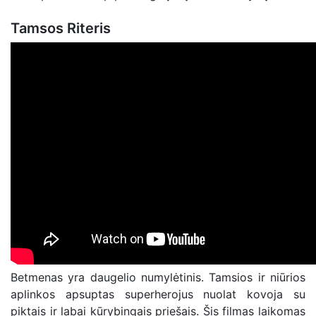
Tamsos Riteris
Betmenas yra daugelio numylėtinis. Tamsios ir niūrios
aplinkos apsuptas superherojus nuolat kovoja su
piktais ir labai kūrybingais priešais. Šis filmas laikomas