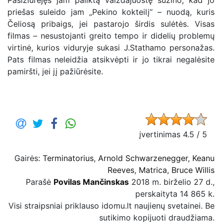
priešas suleido jam „Pekino kokteilį“ – nuodą, kuris
Čeliosą pribaigs, jei pastarojo širdis sulėtės. Visas
filmas – nesustojanti greito tempo ir didelių problemų
virtinė, kurios viduryje sukasi J.Stathamo personažas.
Pats filmas neleidžia atsikvėpti ir jo tikrai negalėsite
pamiršti, jei jį pažiūrėsite.
įvertinimas 4.5 / 5
Gairės:
Terminatorius
,
Arnold Schwarzenegger
,
Keanu
Reeves
,
Matrica
,
Bruce Willis
Parašė
Povilas Mančinskas
2018 m. birželio 27 d.,
perskaityta 14 865 k.
Visi straipsniai priklauso idomu.lt naujienų svetainei. Be
sutikimo kopijuoti draudžiama.