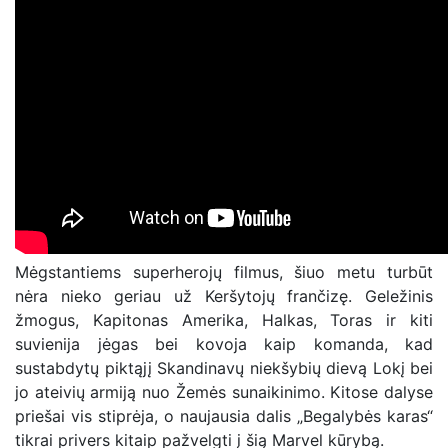
Mėgstantiems superherojų filmus, šiuo metu turbūt
nėra nieko geriau už Keršytojų frančizę. Geležinis
žmogus, Kapitonas Amerika, Halkas, Toras ir kiti
suvienija jėgas bei kovoja kaip komanda, kad
sustabdytų piktąjį Skandinavų niekšybių dievą Lokį bei
jo ateivių armiją nuo Žemės sunaikinimo. Kitose dalyse
priešai vis stiprėja, o naujausia dalis „Begalybės karas“
tikrai privers kitaip pažvelgti į šią Marvel kūrybą.