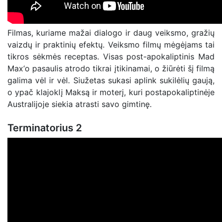
Filmas, kuriame mažai dialogo ir daug veiksmo, gražių
vaizdų ir praktinių efektų. Veiksmo filmų mėgėjams tai
tikros sėkmės receptas. Visas post-apokaliptinis Mad
Max‘o pasaulis atrodo tikrai įtikinamai, o žiūrėti šį filmą
galima vėl ir vėl. Siužetas sukasi aplink sukilėlių gaują,
o ypač klajoklį Maksą ir moterį, kuri postapokaliptinėje
Australijoje siekia atrasti savo gimtinę.
Terminatorius 2