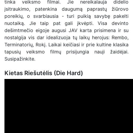
tinka veiksmo filmai. Jie nereikalauja didelio
įsitraukimo, patenkina daugumą paprastų žiūrovo
poreikių, o svarbiausia - turi puikią savybę pakelti
nuotaiką. Jie taip pat gali įkvėpti. Visa devinto
dešimtmečio eigoje augusi JAV karta prisimena ir su
nostalgija vis dar idealizuoja tų laikų herojus: Rembo,
Terminatorių, Rokį. Laikai keičiasi ir prie kultine klasika
tapusių veiksmo filmų prisijungia nauji žaidėjai.
Susipažinkite.
Kietas Riešutėlis (Die Hard)