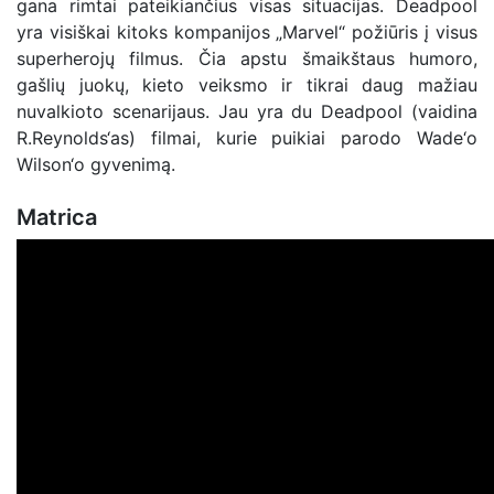
gana rimtai pateikiančius visas situacijas. Deadpool
yra visiškai kitoks kompanijos „Marvel“ požiūris į visus
superherojų filmus. Čia apstu šmaikštaus humoro,
gašlių juokų, kieto veiksmo ir tikrai daug mažiau
nuvalkioto scenarijaus. Jau yra du Deadpool (vaidina
R.Reynolds‘as) filmai, kurie puikiai parodo Wade‘o
Wilson‘o gyvenimą.
Matrica