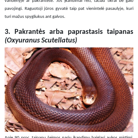
vandenyje ar pakrantėse. Jos įkandimai reti, tačiau tikrai be galo
pavojingi. Raguotoji jūros gyvatė taip pat vienintelė pasaulyje, kuri
turi mažus spygliukus ant galvos.
3. Pakrantės arba paprastasis taipanas
(Oxyuranus Scutellatus)
Apie 90 proc. taipanų šeimos narių įkandimų baigiasi aukos mirtimi.