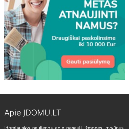
Apie ĮDOMU.LT
Įdomiausios naujienos apie pasaulį, žmones, gyvūnus,