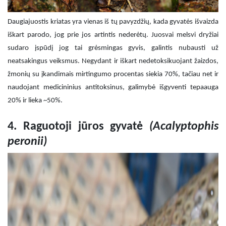
Daugiajuostis kriatas yra vienas iš tų pavyzdžių, kada gyvatės išvaizda
iškart parodo, jog prie jos artintis nederėtų. Juosvai melsvi dryžiai
sudaro įspūdį jog tai grėsmingas gyvis, galintis nubausti už
neatsakingus veiksmus. Negydant ir iškart nedetoksikuojant žaizdos,
žmonių su įkandimais mirtingumo procentas siekia 70%, tačiau net ir
naudojant medicininius antitoksinus, galimybė išgyventi tepaauga
20% ir lieka ~50%.
4. Raguotoji jūros gyvatė
(Acalyptophis
peronii)