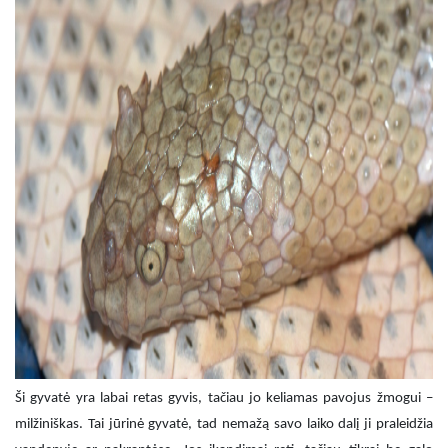
Ši gyvatė yra labai retas gyvis, tačiau jo keliamas pavojus žmogui –
milžiniškas. Tai jūrinė gyvatė, tad nemažą savo laiko dalį ji praleidžia