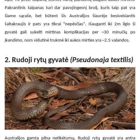
Pakrantinis taipanas turi dar pavojingesnį brolį, kuris taip pat yra
šiame sąraše, bet būtent šis Australijos šiaurėje besiveisiantis
šaltakraujis ir pats yra tikrai "nepėsčias". Išauganti iki 2m ilgio ši
gyvatė gali sukelti mirtinas komplikacijas per ~30 minučių po
įkandimo, nors vidutinė trukmė iki aukos mirties yra ~2.5 valandos.
2. Rudoji rytų gyvatė
(Pseudonaja textilis)
Australijos gamta pilna netikėtumų. Rudoji rytų gyvatė yra antra