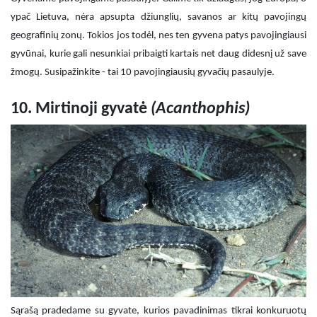
ypač Lietuva, nėra apsupta džiunglių, savanos ar kitų pavojingų
geografinių zonų. Tokios jos todėl, nes ten gyvena patys pavojingiausi
gyvūnai, kurie gali nesunkiai pribaigti kartais net daug didesnį už save
žmogų. Susipažinkite - tai 10 pavojingiausių gyvačių pasaulyje.
10. Mirtinoji gyvatė
(
Acanthophis)
Sąrašą pradedame su gyvate, kurios pavadinimas tikrai konkuruotų