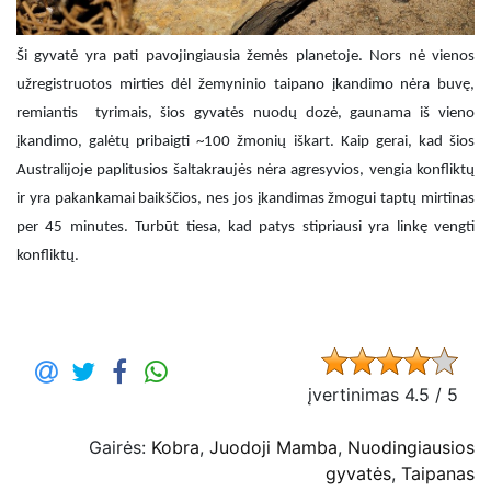
Ši gyvatė yra pati pavojingiausia žemės planetoje. Nors nė vienos
užregistruotos mirties dėl žemyninio taipano įkandimo nėra buvę,
remiantis tyrimais, šios gyvatės nuodų dozė, gaunama iš vieno
įkandimo, galėtų pribaigti ~100 žmonių iškart. Kaip gerai, kad šios
Australijoje paplitusios šaltakraujės nėra agresyvios, vengia konfliktų
ir yra pakankamai baikščios, nes jos įkandimas žmogui taptų mirtinas
per 45 minutes. Turbūt tiesa, kad patys stipriausi yra linkę vengti
konfliktų.
įvertinimas 4.5 / 5
Gairės:
Kobra
,
Juodoji Mamba
,
Nuodingiausios
gyvatės
,
Taipanas