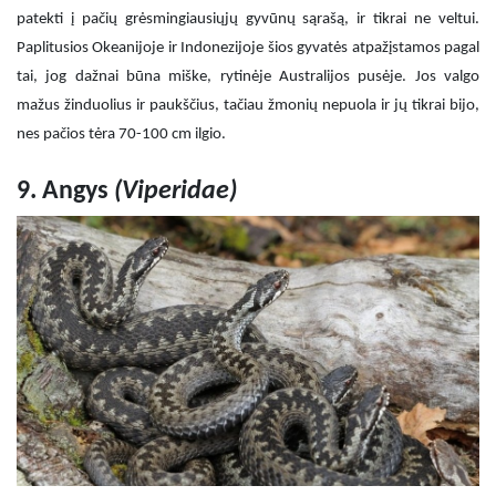
patekti į pačių grėsmingiausiųjų gyvūnų sąrašą, ir tikrai ne veltui.
Paplitusios Okeanijoje ir Indonezijoje šios gyvatės atpažįstamos pagal
tai, jog dažnai būna miške, rytinėje Australijos pusėje. Jos valgo
mažus žinduolius ir paukščius, tačiau žmonių nepuola ir jų tikrai bijo,
nes pačios tėra 70-100 cm ilgio.
9. Angys
(
Viperidae)