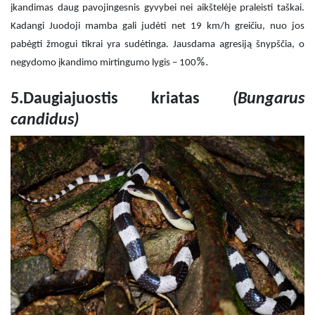
įkandimas daug pavojingesnis gyvybei nei aikštelėje praleisti taškai.
Kadangi Juodoji mamba gali judėti net 19 km/h greičiu, nuo jos
pabėgti žmogui tikrai yra sudėtinga. Jausdama agresiją šnypščia, o
%.
negydomo įkandimo mirtingumo lygis – 100
5.Daugiajuostis kriatas
(
Bungarus
candidu
s)