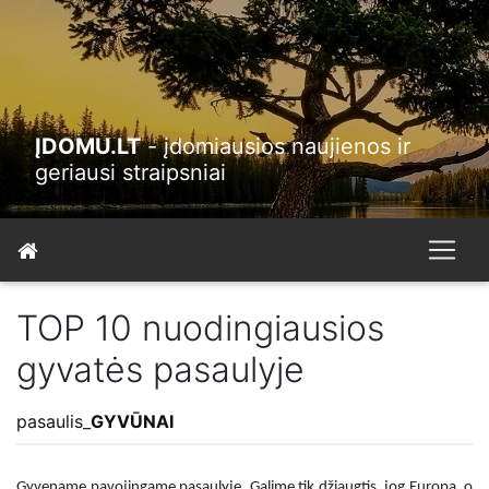
ĮDOMU.LT
- įdomiausios naujienos ir
geriausi straipsniai
TOP 10 nuodingiausios
gyvatės pasaulyje
pasaulis
_
GYVŪNAI
Gyvename pavojingame pasaulyje. Galime tik džiaugtis, jog Europa, o