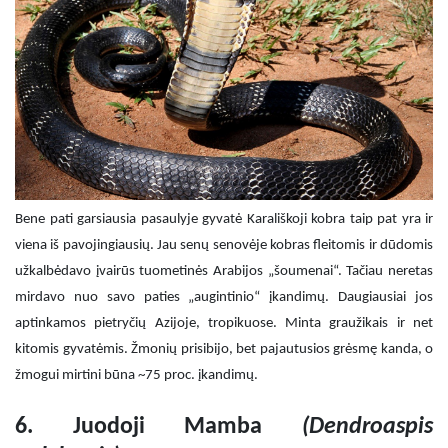
Bene pati garsiausia pasaulyje gyvatė Karališkoji kobra taip pat yra ir
viena iš pavojingiausių. Jau senų senovėje kobras fleitomis ir dūdomis
užkalbėdavo įvairūs tuometinės Arabijos „šoumenai“. Tačiau neretas
mirdavo nuo savo paties „augintinio“ įkandimų. Daugiausiai jos
aptinkamos pietryčių Azijoje, tropikuose. Minta graužikais ir net
kitomis gyvatėmis. Žmonių prisibijo, bet pajautusios grėsmę kanda, o
žmogui mirtini būna ~75 proc. įkandimų.
6. Juodoji Mamba
(
Dendroaspis