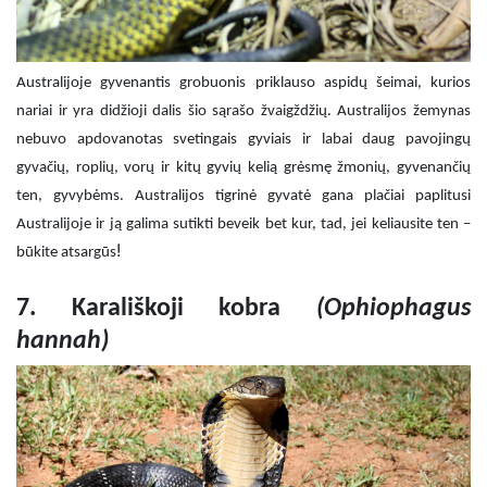
Australijoje gyvenantis grobuonis priklauso aspidų šeimai, kurios
nariai ir yra didžioji dalis šio sąrašo žvaigždžių. Australijos žemynas
nebuvo apdovanotas svetingais gyviais ir labai daug pavojingų
gyvačių, roplių, vorų ir kitų gyvių kelią grėsmę žmonių, gyvenančių
ten, gyvybėms. Australijos tigrinė gyvatė gana plačiai paplitusi
Australijoje ir ją galima sutikti beveik bet kur, tad, jei keliausite ten –
!
būkite atsargūs
7. Karališkoji kobra
(Ophiophagus
hannah)