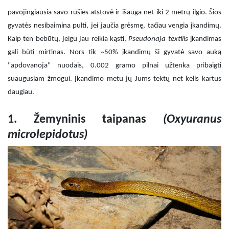
pavojingiausia savo rūšies atstovė ir išauga net iki 2 metrų ilgio. Šios
gyvatės nesibaimina pulti, jei jaučia grėsmę, tačiau vengia įkandimų.
Kaip ten bebūtų, jeigu jau reikia kąsti,
Pseudonaja textilis
įkandimas
gali būti mirtinas. Nors tik ~50% įkandimų ši gyvatė savo auką
"apdovanoja" nuodais, 0.002 gramo pilnai užtenka pribaigti
suaugusiam žmogui. Įkandimo metu jų Jums tektų net kelis kartus
daugiau.
1. Žemyninis taipanas
(Oxyuranus
microlepidotus)