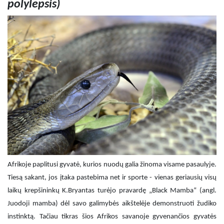
polylepsis)
Afrikoje paplitusi gyvatė, kurios nuodų galia žinoma visame pasaulyje.
Tiesą sakant, jos įtaka pastebima net ir sporte - vienas geriausių visų
laikų krepšininkų K.Bryantas turėjo pravardę „Black Mamba“ (angl.
Juodoji mamba) dėl savo galimybės aikštelėje demonstruoti žudiko
instinktą. Tačiau tikras šios Afrikos savanoje gyvenančios gyvatės