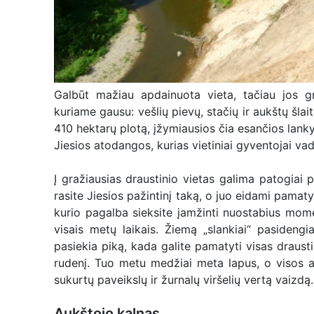
Galbūt mažiau apdainuota vieta, tačiau jos gr
kuriame gausu: vešlių pievų, stačių ir aukštų šlait
410 hektarų plotą, įžymiausios čia esančios lank
Jiesios atodangos, kurias vietiniai gyventojai vadin
Į gražiausias draustinio vietas galima patogiai
rasite Jiesios pažintinį taką, o juo eidami pamaty
kurio pagalba sieksite įamžinti nuostabius momen
visais metų laikais. Žiemą „slankiai“ pasideng
pasiekia piką, kada galite pamatyti visas draust
rudenį. Tuo metu medžiai meta lapus, o visos a
sukurtų paveikslų ir žurnalų viršelių vertą vaizdą.
Aukštojo kalnas