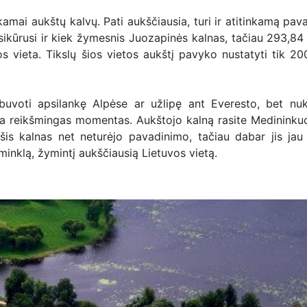
amai aukštų kalvų. Pati aukščiausia, turi ir atitinkamą pav
įsikūrusi ir kiek žymesnis Juozapinės kalnas, tačiau 293,84
os vieta. Tikslų šios vietos aukštį pavyko nustatyti tik 20
uvoti apsilankę Alpėse ar užlipę ant Everesto, bet nuke
 yra reikšmingas momentas. Aukštojo kalną rasite Medininku
šis kalnas net neturėjo pavadinimo, tačiau dabar jis jau o
aminklą, žymintį aukščiausią Lietuvos vietą.