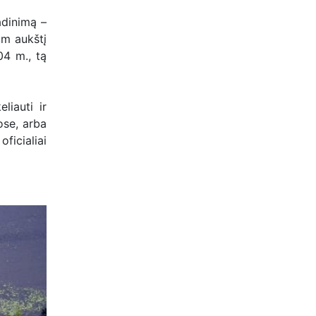
adinimą –
 m aukštį
04 m., tą
liauti ir
ose, arba
ficialiai