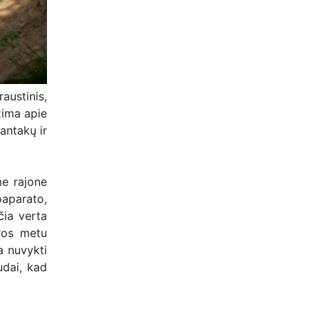
austinis,
užima apie
antakų ir
me rajone
oaparato,
čia verta
aros metu
a nuvykti
udai, kad