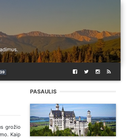
radimus.
39
PASAULIS
us grožio
imo. Kaip