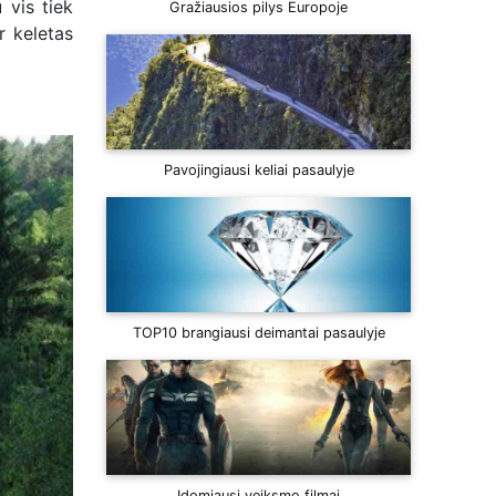
 vis tiek
Gražiausios pilys Europoje
r keletas
Pavojingiausi keliai pasaulyje
TOP10 brangiausi deimantai pasaulyje
Įdomiausi veiksmo filmai