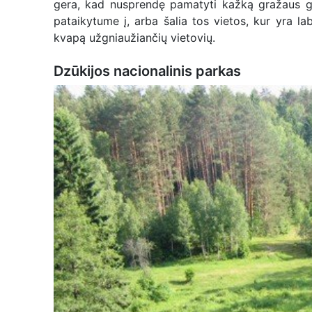
gera, kad nusprendę pamatyti kažką gražaus gal
pataikytume į, arba šalia tos vietos, kur yra lab
kvapą užgniaužiančių vietovių.
Dzūkijos nacionalinis parkas