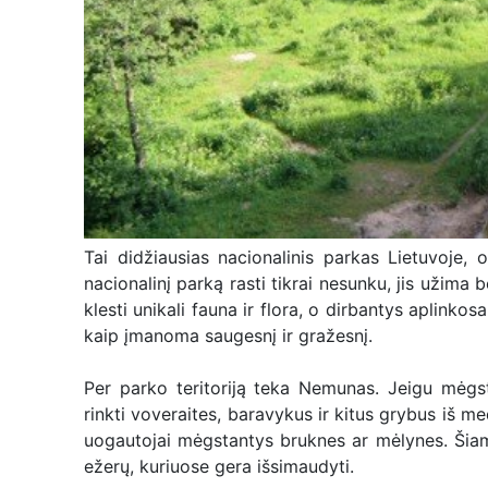
Tai didžiausias nacionalinis parkas Lietuvoje, 
nacionalinį parką rasti tikrai nesunku, jis užim
klesti unikali fauna ir flora, o dirbantys aplinkos
kaip įmanoma saugesnį ir gražesnį.
Per parko teritoriją teka Nemunas. Jeigu mėgst
rinkti voveraites, baravykus ir kitus grybus iš m
uogautojai mėgstantys bruknes ar mėlynes. Šiam
ežerų, kuriuose gera išsimaudyti.