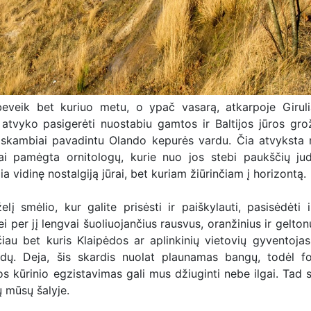
beveik bet kuriuo metu, o ypač vasarą, atkarpoje Giruli
 atvyko pasigerėti nuostabiu gamtos ir Baltijos jūros grož
, skambiai pavadintu Olando kepurės vardu. Čia atvyksta n
ai pamėgta ornitologų, kurie nuo jos stebi paukščių ju
a vidinę nostalgiją jūrai, bet kuriam žiūrinčiam į horizontą.
elį smėlio, kur galite prisėsti ir paiškylauti, pasisėdėti i
ei per jį lengvai šuoliuojančius rausvus, oranžinius ir gelto
čiau bet kuris Klaipėdos ar aplinkinių vietovių gyventojas 
dų. Deja, šis skardis nuolat plaunamas bangų, todėl fo
s kūrinio egzistavimas gali mus džiuginti nebe ilgai. Tad 
ų mūsų šalyje.