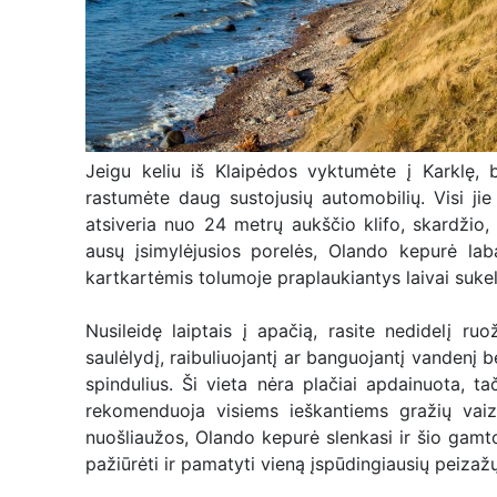
Jeigu keliu iš Klaipėdos vyktumėte į Karklę, 
rastumėte daug sustojusių automobilių. Visi jie
atsiveria nuo 24 metrų aukščio klifo, skardžio
ausų įsimylėjusios porelės, Olando kepurė lab
kartkartėmis tolumoje praplaukiantys laivai sukeli
Nusileidę laiptais į apačią, rasite nedidelį ruož
saulėlydį, raibuliuojantį ar banguojantį vandenį b
spindulius. Ši vieta nėra plačiai apdainuota, ta
rekomenduoja visiems ieškantiems gražių vaiz
nuošliaužos, Olando kepurė slenkasi ir šio gamto
pažiūrėti ir pamatyti vieną įspūdingiausių peizaž