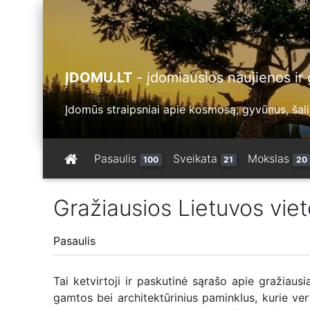
ĮDOMU.LT
- įdomiausios naujienos ir g
Įdomūs straipsniai apie kosmosą, gyvūnus, šalis
Pasaulis
Sveikata
Mokslas
100
21
20
Gražiausios Lietuvos vieto
Pasaulis
Tai ketvirtoji ir paskutinė sąrašo apie gražiau
gamtos bei architektūrinius paminklus, kurie vert