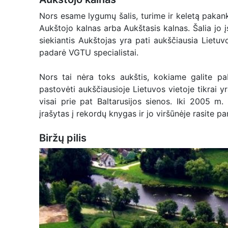
Nors esame lygumų šalis, turime ir keletą pakank
Aukštojo kalnas arba Aukštasis kalnas. Šalia jo 
siekiantis Aukštojas yra pati aukščiausia Lietuv
padarė VGTU specialistai.
Nors tai nėra toks aukštis, kokiame galite pab
pastovėti aukščiausioje Lietuvos vietoje tikrai
visai prie pat Baltarusijos sienos. Iki 2005 m. 
įrašytas į rekordų knygas ir jo viršūnėje rasite p
Biržų pilis