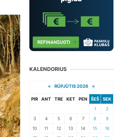
KALENDORIUS
«
RŪPJŪTIS 2026 »
PIR
ANT
TRE
KET
PEN
ŠEŠ
SEK
1
2
3
4
5
6
7
8
9
10
11
12
13
14
15
16