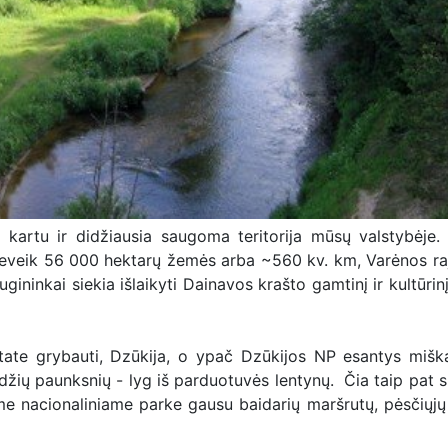
o kartu ir didžiausia saugoma teritorija mūsų valstybėje.
a beveik 56 000 hektarų žemės arba ~560 kv. km, Varėnos ra
augininkai siekia išlaikyti Dainavos krašto gamtinį ir kultūri
ate grybauti, Dzūkija, o ypač Dzūkijos NP esantys miška
edžių paunksnių - lyg iš parduotuvės lentynų. Čia taip pat 
e nacionaliniame parke gausu baidarių maršrutų, pėsčiųjų