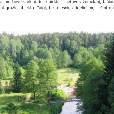
ime beveik aklai durti pirštu į Lietuvos žemėlapį, tačiau
ai gražių objektų. Taigi, be tolesnių atidėliojimų – štai da