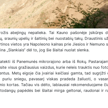
ožis abejingų nepalieka. Tai Kauno pašonėje įsikūręs dr
ų, sraunių upelių ir šaltinių bei nuostabių takų. Draustinis 
ytinos vietos yra Napoleono kalnas prie Jiesios ir Nemuno s
a „Slankiais“ dėl to, jog šie šlaitai nuolat slenka.
 patekti iš Panemunės mikrorajono arba iš Rokų. Pastaraja
site visus gražiausius vaizdus, kurie neleis trauktis nuo fot
tus. Metų eigoje čia įvairiai keičiasi gamta, tad sugrįžti 
ia puriu sniegu, pavasarį viskas pradeda žaliuoti, o vas
inio kortas. Tačiau vis dėlto, labiausiai rekomenduojame či
todangų papėdės bei šlaitai mirga geltonai, raudonai ir r