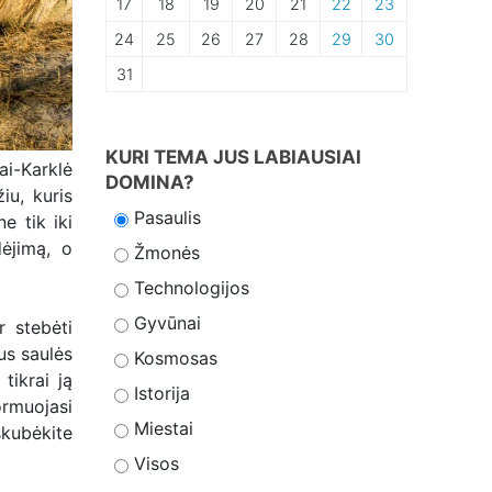
17
18
19
20
21
22
23
24
25
26
27
28
29
30
31
KURI TEMA JUS LABIAUSIAI
ai-Karklė
DOMINA?
iu, kuris
Pasaulis
e tik iki
dėjimą, o
Žmonės
Technologijos
Gyvūnai
r stebėti
nus saulės
Kosmosas
tikrai ją
Istorija
rmuojasi
Miestai
skubėkite
Visos