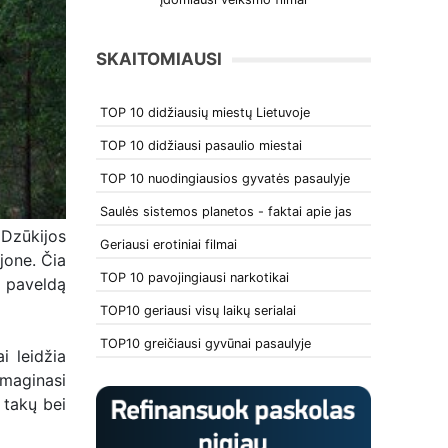
SKAITOMIAUSI
TOP 10 didžiausių miestų Lietuvoje
TOP 10 didžiausi pasaulio miestai
TOP 10 nuodingiausios gyvatės pasaulyje
Saulės sistemos planetos - faktai apie jas
 Dzūkijos
Geriausi erotiniai filmai
jone. Čia
TOP 10 pavojingiausi narkotikai
nį paveldą
TOP10 geriausi visų laikų serialai
TOP10 greičiausi gyvūnai pasaulyje
i leidžia
smaginasi
 takų bei