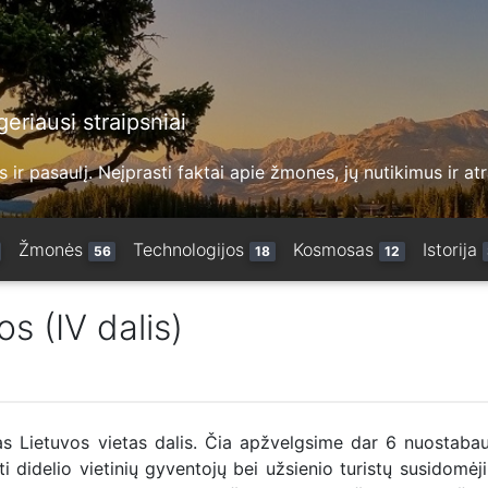
eriausi straipsniai
 ir pasaulį. Neįprasti faktai apie žmones, jų nutikimus ir at
Žmonės
Technologijos
Kosmosas
Istorija
56
18
12
s (IV dalis)
sias Lietuvos vietas dalis. Čia apžvelgsime dar 6 nuostaba
i didelio vietinių gyventojų bei užsienio turistų susidomėj