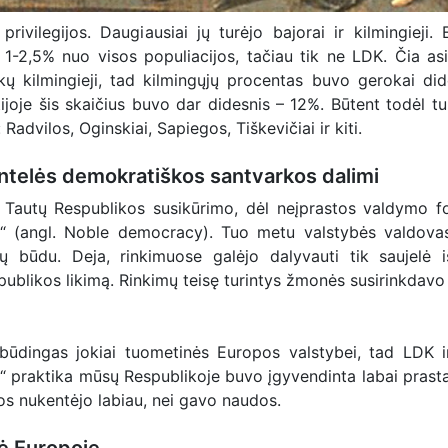
ivilegijos. Daugiausiai jų turėjo bajorai ir kilmingieji. 
1-2,5% nuo visos populiacijos, tačiau tik ne LDK. Čia asi
lenkų kilmingieji, tad kilmingųjų procentas buvo gerokai dide
joje šis skaičius buvo dar didesnis – 12%. Būtent todėl tu
Radvilos, Oginskiai, Sapiegos, Tiškevičiai ir kiti.
ntelės demokratiškos santvarkos dalimi
 Tautų Respublikos susikūrimo, dėl neįprastos valdymo f
a“ (angl. Noble democracy). Tuo metu valstybės valdova
 būdu. Deja, rinkimuose galėjo dalyvauti tik saujelė iš
spublikos likimą. Rinkimų teisę turintys žmonės susirinkdavo 
ūdingas jokiai tuometinės Europos valstybei, tad LDK ir
a“ praktika mūsų Respublikoje buvo įgyvendinta labai prastai
jos nukentėjo labiau, nei gavo naudos.