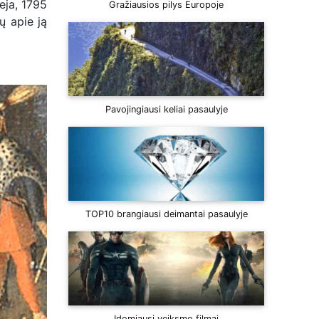
eja, 1795
Gražiausios pilys Europoje
ų apie ją
Pavojingiausi keliai pasaulyje
TOP10 brangiausi deimantai pasaulyje
Įdomiausi veiksmo filmai