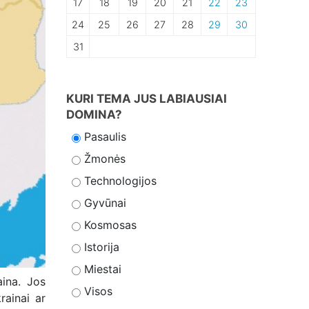
17
18
19
20
21
22
23
24
25
26
27
28
29
30
31
KURI TEMA JUS LABIAUSIAI
DOMINA?
Pasaulis
Žmonės
Technologijos
Gyvūnai
Kosmosas
Istorija
Miestai
aina. Jos
Visos
rainai ar