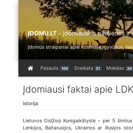
ĮDOMU.LT
- įdomiausios naujienos ir g
Įdomūs straipsniai apie kosmosą, gyvūnus, šalis
Pasaulis
Sveikata
Mokslas
100
21
20
Įdomiausi faktai apie LD
Istorija
Lietuvos Didžioji Kunigaikštystė – per 5 šimtus
Lenkijos, Baltarusijos, Ukrainos ar Rusijos ist