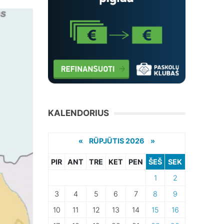
KALENDORIUS
«
RŪPJŪTIS 2026 »
PIR
ANT
TRE
KET
PEN
ŠEŠ
SEK
1
2
3
4
5
6
7
8
9
10
11
12
13
14
15
16