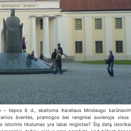
e – liepos 6 d., skaitoma Karaliaus Mindaugo karūnavim
įvairios šventės, pramogos bei renginiai suvienyja visus
 istorinis tikslumas yra labai miglotas? Šią datą istorika