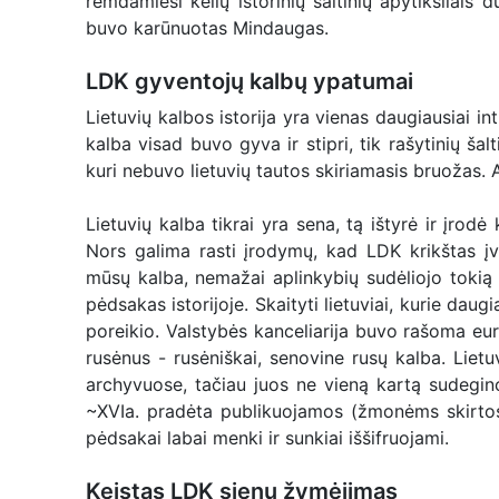
remdamiesi kelių istorinių šaltinių apytiksliais
buvo karūnuotas Mindaugas.
LDK gyventojų kalbų ypatumai
Lietuvių kalbos istorija yra vienas daugiausiai int
kalba visad buvo gyva ir stipri, tik rašytinių šalt
kuri nebuvo lietuvių tautos skiriamasis bruožas. Ab
Lietuvių kalba tikrai yra sena, tą ištyrė ir įrodė 
Nors galima rasti įrodymų, kad LDK krikštas įv
mūsų kalba, nemažai aplinkybių sudėliojo tokią
pėdsakas istorijoje. Skaityti lietuviai, kurie d
poreikio. Valstybės kanceliarija buvo rašoma eur
rusėnus - rusėniškai, senovine rusų kalba. Lietu
archyvuose, tačiau juos ne vieną kartą sudegino
~XVIa. pradėta publikuojamos (žmonėms skirtos) 
pėdsakai labai menki ir sunkiai iššifruojami.
Keistas LDK sienų žymėjimas