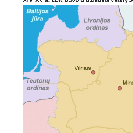
XIV-XV a. LDK buvo didžiausia valstyb