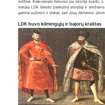
milžinė. Kiekvienam lietuviui jos istorija svarbi,
metais LDK išleido paskutinį atodūsį ir amžiams
galima sužinoti ir dabar, tad Jūsų dėmesiui: įdom
LDK buvo kilmingųjų ir bajorų kraštas