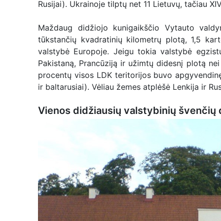
Rusijai). Ukrainoje tilptų net 11 Lietuvų, tačiau X
Maždaug didžiojo kunigaikščio Vytauto vald
tūkstančių kvadratinių kilometrų plotą, 1,5 ka
valstybė Europoje. Jeigu tokia valstybė egzistu
Pakistaną, Prancūziją ir užimtų didesnį plotą nei
procentų visos LDK teritorijos buvo apgyvendinę et
ir baltarusiai). Vėliau žemes atplėšė Lenkija ir Ru
Vienos didžiausių valstybinių švenčių 