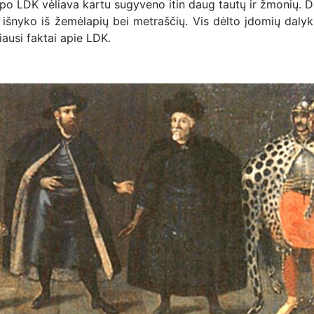
 o po LDK vėliava kartu sugyveno itin daug tautų ir žmonių. D
 išnyko iš žemėlapių bei metraščių. Vis dėlto įdomių dalyk
iausi faktai apie LDK.