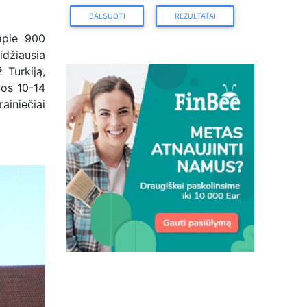
BALSUOTI
REZULTATAI
apie 900
idžiausia
 Turkiją,
vos 10-14
ainiečiai