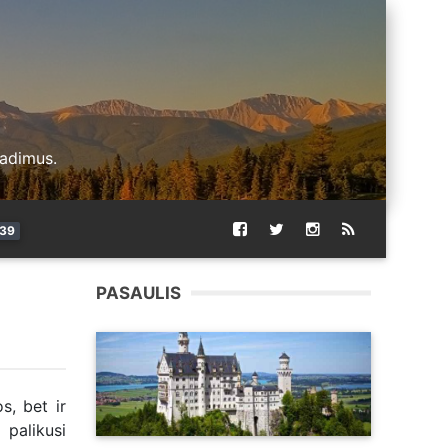
radimus.
39
PASAULIS
s, bet ir
 palikusi