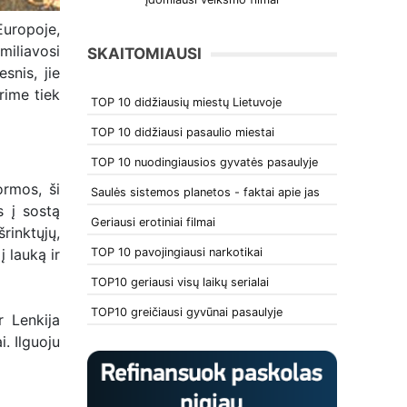
Europoje,
miliavosi
SKAITOMIAUSI
snis, jie
rime tiek
TOP 10 didžiausių miestų Lietuvoje
TOP 10 didžiausi pasaulio miestai
TOP 10 nuodingiausios gyvatės pasaulyje
ormos, ši
Saulės sistemos planetos - faktai apie jas
s į sostą
Geriausi erotiniai filmai
rinktųjų,
TOP 10 pavojingiausi narkotikai
į lauką ir
TOP10 geriausi visų laikų serialai
TOP10 greičiausi gyvūnai pasaulyje
 Lenkija
. Ilguoju