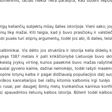
 duomenimis, tačiau niekur nėra parašyta, kad būtent liepo
rigų keliančių subjektų mūsų šalies istorijoje. Vieni sako, jo
inių likę mažai. Kiti teigia, kad ji buvo prasčiokų ir valstie
i pusės turi stiprių argumentų, todėl jos abi, iš dalies, teis
kalbininkai. Vis dėlto jos struktūra ir istorija kelia didelių 
ykęs 1387 metais ir pati krikščionybė Lietuvoje buvo sk
 keistą įvykių virtinę, kurios pasekmė buvo mažas rašytin
augiausiai gyveno kaime, dažnai nemokėjo, todėl rašyti masė
opine lotynų kalba ir pagal didžiausią populiacijos dalį su
viškos kanceliarijos bei raštų kitomis kalbomis irgi turėjo
 rusai, per daugelį šimtų metų trunkančius karinius konfli
spausdintos lietuvių kalbos istorija. Būtent todėl kalbos 