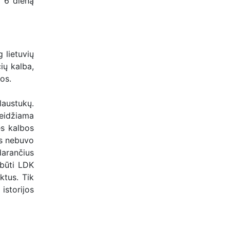
s 6 dieną
g lietuvių
čių kalba,
ios.
klaustukų.
leidžiama
ės kalbos
ms nebuvo
darančius
 būti LDK
ktus. Tik
istorijos