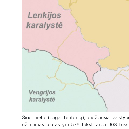
Šiuo metu (pagal teritoriją), didžiausia valsty
užimamas plotas yra 576 tūkst. arba 603 tūkst.