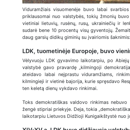
Viduramžiais visuomenėje buvo labai svarbios pr
priklausomai nuo valstybės, tokių žmonių buvo 
vietiniai lietuvių, rusėnų, rusų, ukrainiečių ir 
sudarė bene 10 procentų visų gyventojų. Žemaiti
daug garsių didikų giminių su įvairiomis šaknimis: 
LDK, tuometinėje Europoje, buvo vieni
Vėlyvuoju LDK gyvavimo laikotarpiu, po Abiejų
valstybė gavo pravardę „kilmingoji demokratij
ateidavo labai neįprastu viduramžiams, rinkimų
kilmingieji ir vietinė bajorija, kurie spręsdavo Re
ten keletą dienų vykdavo rinkimai.
Toks demokratiškas valdovo rinkimas nebuvo b
žengė stipriai priekyje. Deja, tokia „demokratišk
laikotarpiu Lietuvos Didžioji Kunigaikštystė nuo 