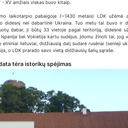
IV - XV amžiais viskas buvo kitaip.
ymo laikotarpio pabaigoje (~1430 metais) LDK užėmė 
rto didesnį nei dabartinė Ukraina. Tuo metu tai buvo ir d
otų dabar, ji būtų 33 vietoje pagal teritoriją, didesnė už
 Ispanija bei Vokietija kartu sudėjus. Įdomu žinoti tai, jog 
niniai lietuviai, didžiausią dalį sudarė rusėnai (senieji ukr
sija, o LDK prarado savo vietą didžiausių šalių sąraše.
data tėra istorikų spėjimas