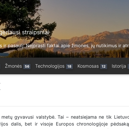
eriausi straipsniai
 ir pasaulį. Neįprasti faktai apie žmones, jų nutikimus ir at
Žmonės
Technologijos
Kosmosas
Istorija
56
18
12
K
 metų gyvavusi valstybė. Tai – neatsiejama ne tik Lietuvo
orijos dalis, bet ir visoje Europos chronologijoje pėdsaką