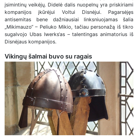
įsimintinų veikėjų. Didelė dalis nuopelnų yra priskiriami
kompanijos įkūrėjui Voltui Disnėjui. Pagarsėjęs
antisemitas bene dažniausiai linksniuojamas šalia
„Mikimauzo“ – Peliuko Mikio, tačiau personažą iš tikro
sugalvojo Ubas Iwerks‘as – talentingas animatorius iš
Disnėjaus kompanijos.
Vikingų šalmai buvo su ragais