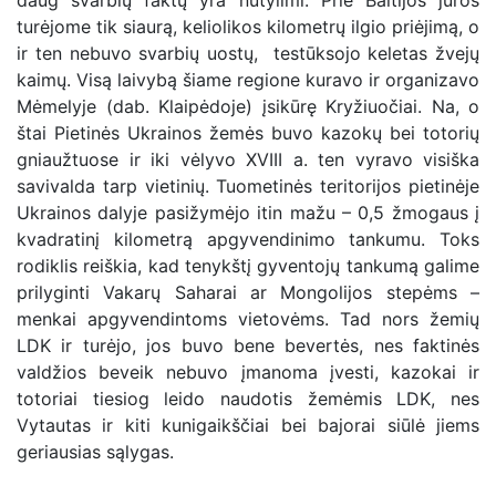
daug svarbių faktų yra nutylimi. Prie Baltijos jūros
turėjome tik siaurą, keliolikos kilometrų ilgio priėjimą, o
ir ten nebuvo svarbių uostų, testūksojo keletas žvejų
kaimų. Visą laivybą šiame regione kuravo ir organizavo
Mėmelyje (dab. Klaipėdoje) įsikūrę Kryžiuočiai. Na, o
štai Pietinės Ukrainos žemės buvo kazokų bei totorių
gniaužtuose ir iki vėlyvo XVIII a. ten vyravo visiška
savivalda tarp vietinių. Tuometinės teritorijos pietinėje
Ukrainos dalyje pasižymėjo itin mažu – 0,5 žmogaus į
kvadratinį kilometrą apgyvendinimo tankumu. Toks
rodiklis reiškia, kad tenykštį gyventojų tankumą galime
prilyginti Vakarų Saharai ar Mongolijos stepėms –
menkai apgyvendintoms vietovėms. Tad nors žemių
LDK ir turėjo, jos buvo bene bevertės, nes faktinės
valdžios beveik nebuvo įmanoma įvesti, kazokai ir
totoriai tiesiog leido naudotis žemėmis LDK, nes
Vytautas ir kiti kunigaikščiai bei bajorai siūlė jiems
geriausias sąlygas.