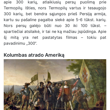
apie 300 karių, atlaikiusių persų puolimą prie
Termopilų. Išties, nors Termopilų vartus ir tesaugojo
300 karių, bet bendra sąjungos prieš Persiją armija,
kartu su pašaline pagalba siekė apie 5-6 tūkst. karių.
Nors persų galėjo būti nuo 30 iki 100 tūkst. –
spartiečiai atsilaikė, ir tai ne ką mažiau įspūdinga. Apie
šį mitą yra net pastatytas filmas – tokiu pat
pavadinimu „300“.
Kolumbas atrado Ameriką