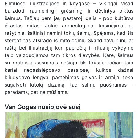
Filmuose, iliustracijose ir knygose – vikingai visad
barzdoti, raumeningi, grėsmingi ir dėvintys piktus
šalmus. Tačiau bent jau pastaroji dalis – pop kultūros
išrastas mitas. Jokie archeologiniai kasinėjimai ar
rašytiniai šaltiniai nemini tokių šalmų. Spėjama, kad šis
stereotipas atsirado iš mitologinių Skandinavų runų ar
raštų bei iliustracijų kur papročių ir ritualų vykdyme
taip vaizduojamos tam tikros dievybės. Kare, šalmus
su rimtais aksesuarais nešiojo tik Prūsai. Tačiau taip
kariai nepasislėpdavo pasalose, kulkos dažnai
kliudydavo lengvai pastebimas galvas ir armijai teko
sugalvoti kitokį dizainą, tad šalmų puošnumas –
paradams, bet ne mūšiams.
Van Gogas nusipjovė ausį