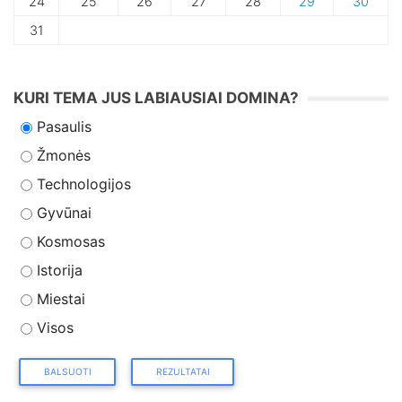
24
25
26
27
28
29
30
31
KURI TEMA JUS LABIAUSIAI DOMINA?
Pasaulis
Žmonės
Technologijos
Gyvūnai
Kosmosas
Istorija
Miestai
Visos
BALSUOTI
REZULTATAI