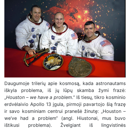
Daugumoje trilerių apie kosmosą, kada astronautams
iškyla problema, iš jų lūpų skamba žymi frazė:
„
Houston – we have a problem
.“ Iš tiesų, tikro kosminio
erdvėlaivio Apollo 13 įgula, pirmoji pavartojo šią frazę
ir savo kosminiam centrui pranešė žinutę: „Houston –
we‘ve had a problem“ (angl. Hiustonai, mus buvo
ištikusi problema). Žvelgiant iš lingvistinės