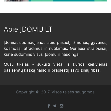
Apie ĮDOMU.LT
Įdomiausios naujienos apie pasaulį, žmones, gyvūnus,
kosmosą, atradimus ir nutikimus. Geriausi straipsniai,
kurie sudomins visus. Įdomu ir naudinga.
Mūsų tikslas - sukurti vietą, iš kurios kiekvienas
pasisemtų kažką naujo ir praplėstų savo žinių ribas.
Copyright © 2017. Visos teisės saugomos.