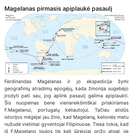
Magelanas pirmasis apiplaukė pasaulį
Ferdinandas Magelanas ir jo ekspedicija žymi
geografinių atradimų epogėjų, kada žmonija sugebėjo
įrodyti pati sau, jog aplink pasaulį galima apiplaukti.
Šis nuopelnas bene vienareikšmiškai priskiriamas
F.Magelanui, portugalų keliautojui. Tačiau atidūs
istorijos mėgėjai jau žino, kad Magelaną, kelionės metu
nužudė vietiniai gyventojai Filipinuose. Tiesa tokia, kad
iš F.Magelano įgulos tik keli jūreiviai grįžo atgal, jie