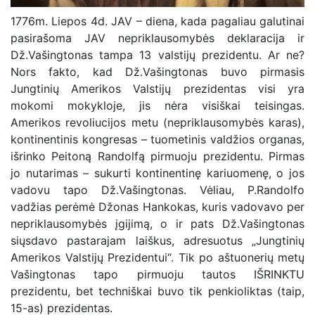
1776m. Liepos 4d. JAV – diena, kada pagaliau galutinai
pasirašoma JAV nepriklausomybės deklaracija ir
Dž.Vašingtonas tampa 13 valstijų prezidentu. Ar ne?
Nors fakto, kad Dž.Vašingtonas buvo pirmasis
Jungtinių Amerikos Valstijų prezidentas visi yra
mokomi mokykloje, jis nėra visiškai teisingas.
Amerikos revoliucijos metu (nepriklausomybės karas),
kontinentinis kongresas – tuometinis valdžios organas,
išrinko Peitoną Randolfą pirmuoju prezidentu. Pirmas
jo nutarimas – sukurti kontinentinę kariuomenę, o jos
vadovu tapo Dž.Vašingtonas. Vėliau, P.Randolfo
vadžias perėmė Džonas Hankokas, kuris vadovavo per
nepriklausomybės įgijimą, o ir pats Dž.Vašingtonas
siųsdavo pastarajam laiškus, adresuotus „Jungtinių
Amerikos Valstijų Prezidentui“. Tik po aštuonerių metų
Vašingtonas tapo pirmuoju tautos IŠRINKTU
prezidentu, bet techniškai buvo tik penkioliktas (taip,
15-as) prezidentas.