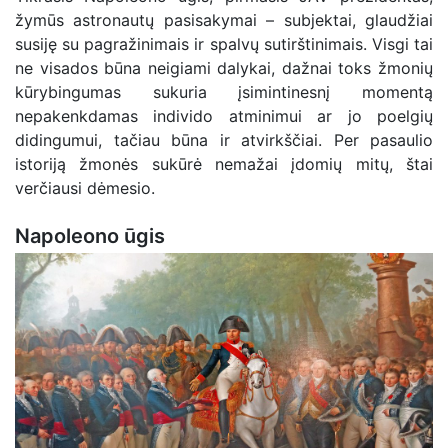
žymūs astronautų pasisakymai – subjektai, glaudžiai
susiję su pagražinimais ir spalvų sutirštinimais. Visgi tai
ne visados būna neigiami dalykai, dažnai toks žmonių
kūrybingumas sukuria įsimintinesnį momentą
nepakenkdamas individo atminimui ar jo poelgių
didingumui, tačiau būna ir atvirkščiai. Per pasaulio
istoriją žmonės sukūrė nemažai įdomių mitų, štai
verčiausi dėmesio.
Napoleono ūgis