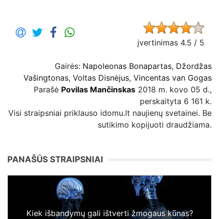
įvertinimas 4.5 / 5
Gairės:
Napoleonas Bonapartas
,
Džordžas
Vašingtonas
,
Voltas Disnėjus
,
Vincentas van Gogas
Parašė
Povilas Mančinskas
2018 m. kovo 05 d.,
perskaityta 6 161 k.
Visi straipsniai priklauso idomu.lt naujienų svetainei. Be
sutikimo kopijuoti draudžiama.
PANAŠŪS STRAIPSNIAI
Kiek išbandymų gali ištverti žmogaus kūnas?