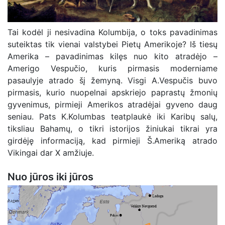
Tai kodėl ji nesivadina Kolumbija, o toks pavadinimas
suteiktas tik vienai valstybei Pietų Amerikoje? Iš tiesų
Amerika – pavadinimas kilęs nuo kito atradėjo –
Amerigo Vespučio, kuris pirmasis moderniame
pasaulyje atrado šį žemyną. Visgi A.Vespučis buvo
pirmasis, kurio nuopelnai apskriejo paprastų žmonių
gyvenimus, pirmieji Amerikos atradėjai gyveno daug
seniau. Pats K.Kolumbas teatplaukė iki Karibų salų,
tiksliau Bahamų, o tikri istorijos žiniukai tikrai yra
girdėję informaciją, kad pirmieji Š.Ameriką atrado
Vikingai dar X amžiuje.
Nuo jūros iki jūros