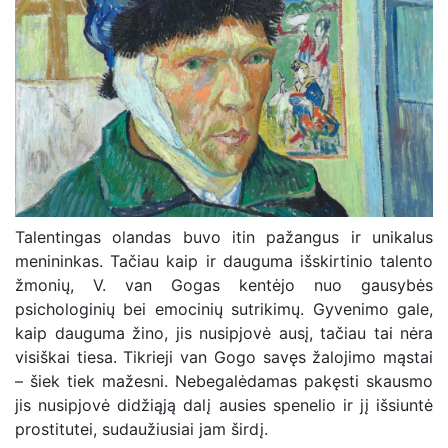
Talentingas olandas buvo itin pažangus ir unikalus
menininkas. Tačiau kaip ir dauguma išskirtinio talento
žmonių, V. van Gogas kentėjo nuo gausybės
psichologinių bei emocinių sutrikimų. Gyvenimo gale,
kaip dauguma žino, jis nusipjovė ausį, tačiau tai nėra
visiškai tiesa. Tikrieji van Gogo savęs žalojimo mąstai
– šiek tiek mažesni. Nebegalėdamas pakęsti skausmo
jis nusipjovė didžiąją dalį ausies spenelio ir jį išsiuntė
prostitutei, sudaužiusiai jam širdį.