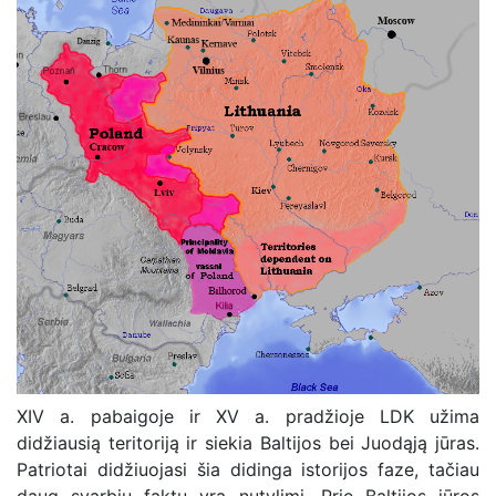
XIV a. pabaigoje ir XV a. pradžioje LDK užima
didžiausią teritoriją ir siekia Baltijos bei Juodąją jūras.
Patriotai didžiuojasi šia didinga istorijos faze, tačiau