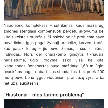
Napoleono kompleksas – sutrikimas, kada mažą ūgį
žmonės stengiasi kompensuoti perdėtu aktyvumu bei
kitais keistais bruožais. Ši psichologinė problema savo
pavadinimą įgijo pagal žymųjį prancūzų karvedį todėl,
kad pasak kalbų – jis buvo žemas, aršus ir niūrus
individas. Nors dėl charakterio ginčytis tikriausiai
negalėtume, ūgio įrodymai sako visai ką kitą.
Napoleonas Bonapartas buvo maždaug 1,68 m ūgio,
neaukštas pagal dabartinius standartus, bet prieš 200
metų buvo bene lygus vidutiniam prancūzų vyrui arba
net už jį aukštesnis.
"Hiustonai – mes turime problemą"