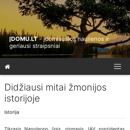
ĮDOMU.LT
- įdomiausios naujienos ir
geriausi straipsniai
Didžiausi mitai žmonijos
istorijoje
Istorija
Tikrasis Napoleono ūgis, pirmasis JAV prezidentas,