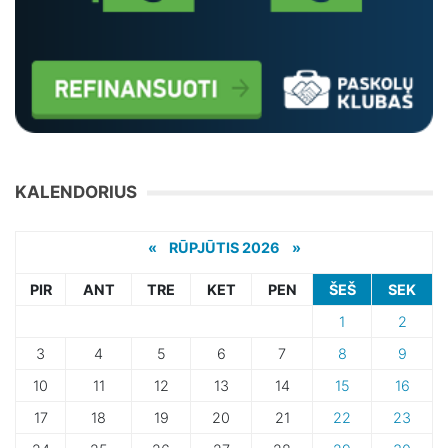
KALENDORIUS
«
RŪPJŪTIS 2026 »
PIR
ANT
TRE
KET
PEN
ŠEŠ
SEK
1
2
3
4
5
6
7
8
9
10
11
12
13
14
15
16
17
18
19
20
21
22
23