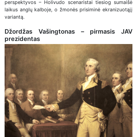
perspektyvos – Holivudo scenaristai tiesiog sumaišė
laikus anglų kalboje, o žmonės prisiminė ekranizuotąjį
variantą.
Džordžas Vašingtonas – pirmasis JAV
prezidentas