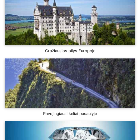
Gražiausios pilys Europoje
Pavojingiausi keliai pasaulyje