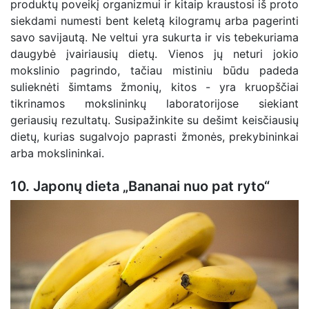
produktų poveikį organizmui ir kitaip kraustosi iš proto
siekdami numesti bent keletą kilogramų arba pagerinti
savo savijautą. Ne veltui yra sukurta ir vis tebekuriama
daugybė įvairiausių dietų. Vienos jų neturi jokio
mokslinio pagrindo, tačiau mistiniu būdu padeda
sulieknėti šimtams žmonių, kitos - yra kruopščiai
tikrinamos mokslininkų laboratorijose siekiant
geriausių rezultatų. Susipažinkite su dešimt keisčiausių
dietų, kurias sugalvojo paprasti žmonės, prekybininkai
arba mokslininkai.
10. Japonų dieta „Bananai nuo pat ryto“