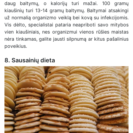
daug baltymų, o kalorijų turi mažai. 100 gramų
kiaušinių turi 13-14 gramų baltymų. Baltymai atsakingi
už normalią organizmo veiklą bei kovą su infekcijomis.
Vis dėlto, specialistai pataria neapriboti savo mitybos
vien kiaušiniais, nes organizmui vienos rūšies maistas
nėra tinkamas, galite jausti silpnumą ar kitus pašalinius
poveikius.
8. Sausainių dieta