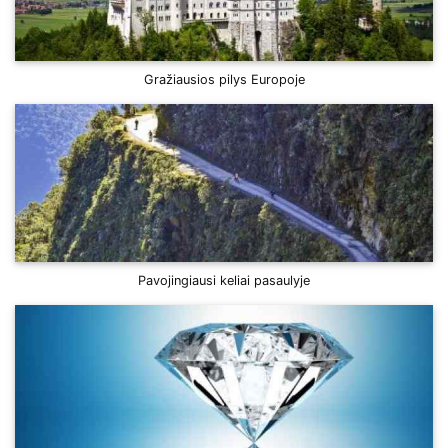
Gražiausios pilys Europoje
Pavojingiausi keliai pasaulyje