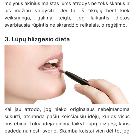
mėlynus akinius maistas jums atrodys ne toks skanus ir
jūs mažiau valgysite. Jei tai iš tikrųjų bent kiek
veiksminga, galima teigti, jog laikantis dietos
svarbiausia rūpintis ne skrandžio reikalais, o regėjimo.
3. Lūpų blizgesio dieta
Kai jau atrodo, jog nieko originalaus nebeįmanoma
sukurti, atsiranda pačių keisčiausių idėjų, kurios visus
nustebina. Tokia idėja galima laikyti lūpų blizgesį, kuris
padeda numesti svorio. Skamba keistai vien dėl to, jog