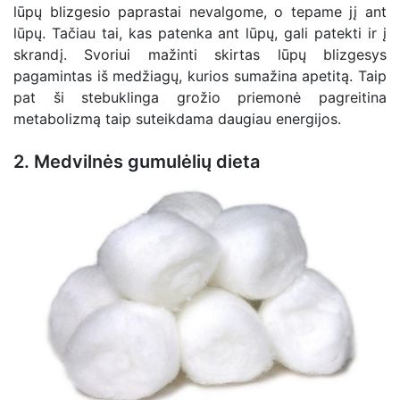
lūpų blizgesio paprastai nevalgome, o tepame jį ant
lūpų. Tačiau tai, kas patenka ant lūpų, gali patekti ir į
skrandį. Svoriui mažinti skirtas lūpų blizgesys
pagamintas iš medžiagų, kurios sumažina apetitą. Taip
pat ši stebuklinga grožio priemonė pagreitina
metabolizmą taip suteikdama daugiau energijos.
2. Medvilnės gumulėlių dieta