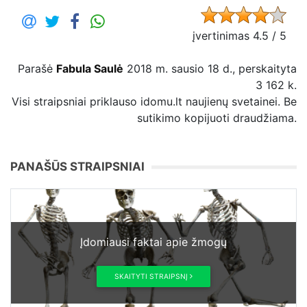
įvertinimas 4.5 / 5
Parašė
Fabula Saulė
2018 m. sausio 18 d., perskaityta
3 162 k.
Visi straipsniai priklauso idomu.lt naujienų svetainei. Be
sutikimo kopijuoti draudžiama.
PANAŠŪS STRAIPSNIAI
Įdomiausi faktai apie žmogų
SKAITYTI STRAIPSNĮ