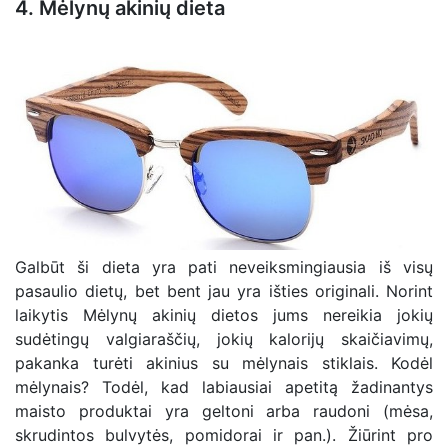
4. Mėlynų akinių dieta
Galbūt ši dieta yra pati neveiksmingiausia iš visų
pasaulio dietų, bet bent jau yra išties originali. Norint
laikytis Mėlynų akinių dietos jums nereikia jokių
sudėtingų valgiaraščių, jokių kalorijų skaičiavimų,
pakanka turėti akinius su mėlynais stiklais. Kodėl
mėlynais? Todėl, kad labiausiai apetitą žadinantys
maisto produktai yra geltoni arba raudoni (mėsa,
skrudintos bulvytės, pomidorai ir pan.). Žiūrint pro