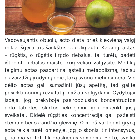
Vadovaujantis obuolių acto dieta prieš kiekvieną valgį
reikia išgerti tris šaukštus obuolių acto. Kadangi actas
- rūgštis, o rūgštis tirpdo riebalus, tai turėtų padėti
ištirpinti riebalus maiste, kurį vėliau valgysite. Medikų
teigimu actas paspartina ląstelių metabolizmą, tačiau
akivaizdžių įrodymų apie įtaką svorio metimui nėra. Vis
dėlto actas gali sumažinti jūsų apetitą, tad galite
pasiekti norimų rezultatų mažiau valgydami. Gydytojai
įspėja, jog prekyboje pasirodžiusios koncentruotos
acto tabletės, skirtos lieknėjimui, gali pakenkti jūsų
sveikatai. Didelė rūgšties koncentracija gali pažeisti
stemplę bei skrandžio gleivinę. O prieš vartojant gryną
actą reikia turėti omenyje, jog jo skonis itin intensyvus,
jį galima vartoti tik praskiedus vandeniu. Be to, sveika