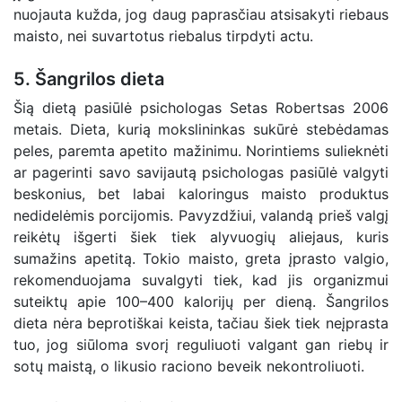
nuojauta kužda, jog daug paprasčiau atsisakyti riebaus
maisto, nei suvartotus riebalus tirpdyti actu.
5. Šangrilos dieta
Šią dietą pasiūlė psichologas Setas Robertsas 2006
metais. Dieta, kurią mokslininkas sukūrė stebėdamas
peles, paremta apetito mažinimu. Norintiems sulieknėti
ar pagerinti savo savijautą psichologas pasiūlė valgyti
beskonius, bet labai kaloringus maisto produktus
nedidelėmis porcijomis. Pavyzdžiui, valandą prieš valgį
reikėtų išgerti šiek tiek alyvuogių aliejaus, kuris
sumažins apetitą. Tokio maisto, greta įprasto valgio,
rekomenduojama suvalgyti tiek, kad jis organizmui
suteiktų apie 100–400 kalorijų per dieną. Šangrilos
dieta nėra beprotiškai keista, tačiau šiek tiek neįprasta
tuo, jog siūloma svorį reguliuoti valgant gan riebų ir
sotų maistą, o likusio raciono beveik nekontroliuoti.