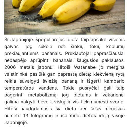
Ši Japonijoje išpopuliarėjusi dieta taip apsuko visiems
galvas, jog sukėlė net šiokių tokių keblumų
prekiaujantiems bananais. Prekiautojai paprasčiausiai
nebespėjo aprūpinti bananais išaugusios paklausos.
2006 metais japonui Hitoši Watanabe jo mergina
vaistininkė pasiūlė gan paprastą dietą: kiekvieną rytą
reikia suvalgyti šviežią bananą ir išgerti kambario
temperatūros vandens. Tokie pusryčiai gali taip
pagerinti metabolizmą, jog pietums ir vakarienei
galima valgyti beveik viską ir vis tiek numesti svorio.
Hitoši naudodamasis šia dieta per šešis mėnesius
numetė 13 kilogramų ir išplatino dietos idėją visoje
Japonijoje.