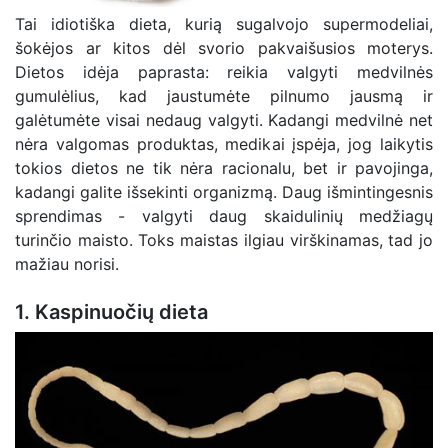
Tai idiotiška dieta, kurią sugalvojo supermodeliai,
šokėjos ar kitos dėl svorio pakvaišusios moterys.
Dietos idėja paprasta: reikia valgyti medvilnės
gumulėlius, kad jaustumėte pilnumo jausmą ir
galėtumėte visai nedaug valgyti. Kadangi medvilnė net
nėra valgomas produktas, medikai įspėja, jog laikytis
tokios dietos ne tik nėra racionalu, bet ir pavojinga,
kadangi galite išsekinti organizmą. Daug išmintingesnis
sprendimas - valgyti daug skaidulinių medžiagų
turinčio maisto. Toks maistas ilgiau virškinamas, tad jo
mažiau norisi.
1. Kaspinuočių dieta