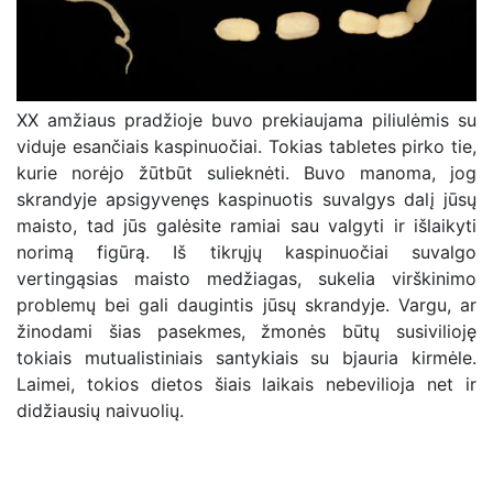
XX amžiaus pradžioje buvo prekiaujama piliulėmis su
viduje esančiais kaspinuočiai. Tokias tabletes pirko tie,
kurie norėjo žūtbūt sulieknėti. Buvo manoma, jog
skrandyje apsigyvenęs kaspinuotis suvalgys dalį jūsų
maisto, tad jūs galėsite ramiai sau valgyti ir išlaikyti
norimą figūrą. Iš tikrųjų kaspinuočiai suvalgo
vertingąsias maisto medžiagas, sukelia virškinimo
problemų bei gali daugintis jūsų skrandyje. Vargu, ar
žinodami šias pasekmes, žmonės būtų susivilioję
tokiais mutualistiniais santykiais su bjauria kirmėle.
Laimei, tokios dietos šiais laikais nebevilioja net ir
didžiausių naivuolių.