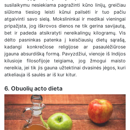
susilaikymu nesiekiama pagražinti kūno linijų, greičiau
siūloma tiesiog leisti kūnui pailsėti ir tuo pačiu
atgaivinti savo sielą. Mokslininkai ir medikai vieningai
pripažįsta, jog iškrovos dienos ne tik gerina savijautą,
bet ir padeda atsikratyti nereikalingų kilogramų. Vis
dėlto pasninkas patenka į keisčiausių dietų sąrašą,
kadangi konkrečiose religijose ar pasaulėžiūrose
įgauna absurdišką formą. Pavyzdžiui, vienoje iš Indijos
kilusioje filosofijoje teigiama, jog žmogui maisto
nereikia, jei tik jis gauna užtektinai dvasinės jėgos, kuri
atkeliauja iš saulės ar iš kur kitur.
6. Obuolių acto dieta