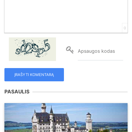
0
Apsaugos kodas
PASAULIS