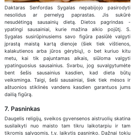
Daktaras Senfordas Sygalas nepabijojo pasirodyti
nesolidus ar pernelyg paprastas. Jis sukūrė
nesudėtingą sausainių dietą. Dietos pagrindas -
ypatingi sausainiai, kurie mažina alkio pojūtį. S.
Sygalas susirūpinusiems savo figūra pasiūlė valgyti
įprastą maistą kartą dienoje (šiek tiek vištienos,
kalakutienos arba jūros gėrybių), o bet kuriuo kitu
metu, kai tik pajuntamas alkais, siūloma valgyti
ypatinguosius sausainius. Svarbu, jog suvalgytumėte
bent šešis sausainius kasdien, kad dieta būtų
veiksminga. Taigi, šeši sausainiai, šiek tiek mėsos ir
aštuonios stiklinės vandens kasdien garantuos jums
dailią figūrą.
7. Pasninkas
Daugelis religijų, sveikos gyvensenos aistruolių skatina
susilaikyti nuo maisto tam tikru laikotarpiu ir tam
tikromis sąlygomis, t.y. laikytis pasninko. Dažnai tokiu