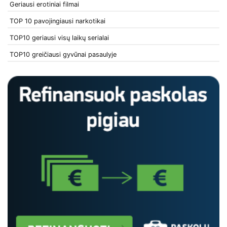
Geriausi erotiniai filmai
TOP 10 pavojingiausi narkotikai
TOP10 geriausi visų laikų serialai
TOP10 greičiausi gyvūnai pasaulyje