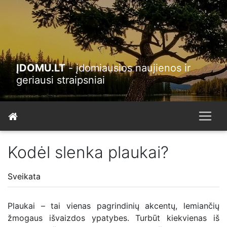
ĮDOMU.LT
- įdomiausios naujienos ir
geriausi straipsniai
Kodėl slenka plaukai?
Sveikata
Plaukai – tai vienas pagrindinių akcentų, lemiančių
žmogaus išvaizdos ypatybes. Turbūt kiekvienas iš