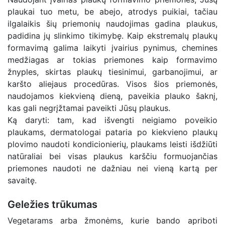
plaukai tuo metu, be abejo, atrodys puikiai, tačiau
ilgalaikis šių priemonių naudojimas gadina plaukus,
padidina jų slinkimo tikimybę. Kaip ekstremalų plaukų
formavimą galima laikyti įvairius pynimus, chemines
medžiagas ar tokias priemones kaip formavimo
žnyples, skirtas plaukų tiesinimui, garbanojimui, ar
karšto aliejaus procedūras. Visos šios priemonės,
naudojamos kiekvieną dieną, paveikia plauko šaknį,
kas gali negrįžtamai paveikti Jūsų plaukus.
Ką daryti: tam, kad išvengti neigiamo poveikio
plaukams, dermatologai pataria po kiekvieno plaukų
plovimo naudoti kondicionierių, plaukams leisti išdžiūti
natūraliai bei visas plaukus karščiu formuojančias
priemones naudoti ne dažniau nei vieną kartą per
savaitę.
Geležies trūkumas
Vegetarams arba žmonėms, kurie bando apriboti