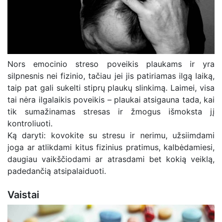
Nors emocinio streso poveikis plaukams ir yra
silpnesnis nei fizinio, tačiau jei jis patiriamas ilgą laiką,
taip pat gali sukelti stiprų plaukų slinkimą. Laimei, visa
tai nėra ilgalaikis poveikis – plaukai atsigauna tada, kai
tik sumažinamas stresas ir žmogus išmoksta jį
kontroliuoti.
Ką daryti: kovokite su stresu ir nerimu, užsiimdami
joga ar atlikdami kitus fizinius pratimus, kalbėdamiesi,
daugiau vaikščiodami ar atrasdami bet kokią veiklą,
padedančią atsipalaiduoti.
Vaistai