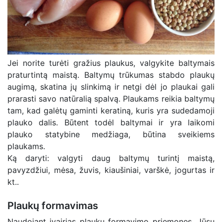
Jei norite turėti gražius plaukus, valgykite baltymais
praturtintą maistą. Baltymų trūkumas stabdo plaukų
augimą, skatina jų slinkimą ir netgi dėl jo plaukai gali
prarasti savo natūralią spalvą. Plaukams reikia baltymų
tam, kad galėtų gaminti keratiną, kuris yra sudedamoji
plauko dalis. Būtent todėl baltymai ir yra laikomi
plauko statybine medžiaga, būtina sveikiems
plaukams.
Ką daryti: valgyti daug baltymų turintį maistą,
pavyzdžiui, mėsa, žuvis, kiaušiniai, varškė, jogurtas ir
kt..
Plaukų formavimas
Naudojant įvairias plaukų formavimo priemones, Jūsų