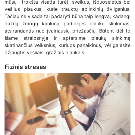
mūsų trokšta visada turėti sveikus, išpuoselėtus bei
vešlius plaukus, kurie trauktų aplinkinių žvilgsnius.
Tačiau ne visada tai padaryti būna taip lengva, kadangi
dažną žmogų kankina padidėjęs plaukų slinkimas,
atsirandantis nuo įvairiausių priežasčių. Būtent dėl to
šiame straipsnyje ir aptarsime plaukų slinkimą
skatinančius veiksnius, kuriuos panaikinus, vėl galėsite
džiaugtis vešliais, gražiais plaukais.
Fizinis stresas