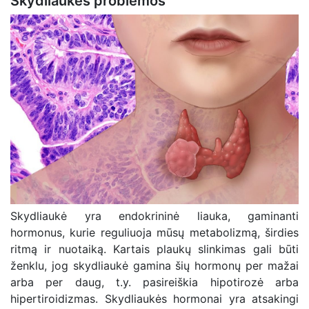
Skydliaukės problemos
Skydliaukė yra endokrininė liauka, gaminanti
hormonus, kurie reguliuoja mūsų metabolizmą, širdies
ritmą ir nuotaiką. Kartais plaukų slinkimas gali būti
ženklu, jog skydliaukė gamina šių hormonų per mažai
arba per daug, t.y. pasireiškia hipotirozė arba
hipertiroidizmas. Skydliaukės hormonai yra atsakingi