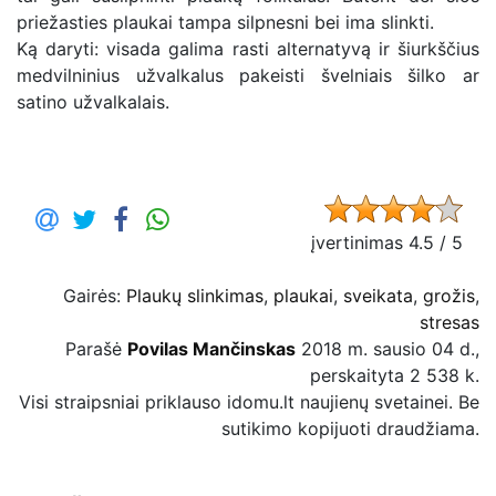
priežasties plaukai tampa silpnesni bei ima slinkti.
Ką daryti: visada galima rasti alternatyvą ir šiurkščius
medvilninius užvalkalus pakeisti švelniais šilko ar
satino užvalkalais.
įvertinimas 4.5 / 5
Gairės:
Plaukų slinkimas
,
plaukai
,
sveikata
,
grožis
,
stresas
Parašė
Povilas Mančinskas
2018 m. sausio 04 d.,
perskaityta 2 538 k.
Visi straipsniai priklauso idomu.lt naujienų svetainei. Be
sutikimo kopijuoti draudžiama.