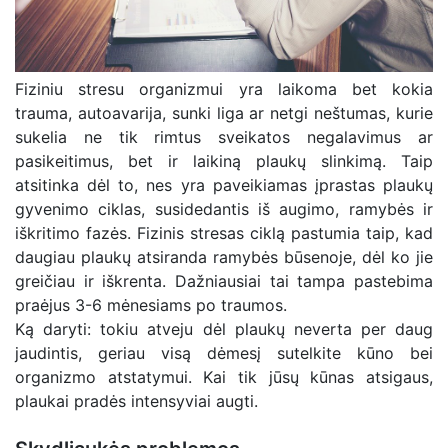
Fiziniu stresu organizmui yra laikoma bet kokia
trauma, autoavarija, sunki liga ar netgi neštumas, kurie
sukelia ne tik rimtus sveikatos negalavimus ar
pasikeitimus, bet ir laikiną plaukų slinkimą. Taip
atsitinka dėl to, nes yra paveikiamas įprastas plaukų
gyvenimo ciklas, susidedantis iš augimo, ramybės ir
iškritimo fazės. Fizinis stresas ciklą pastumia taip, kad
daugiau plaukų atsiranda ramybės būsenoje, dėl ko jie
greičiau ir iškrenta. Dažniausiai tai tampa pastebima
praėjus 3-6 mėnesiams po traumos.
Ką daryti: tokiu atveju dėl plaukų neverta per daug
jaudintis, geriau visą dėmesį sutelkite kūno bei
organizmo atstatymui. Kai tik jūsų kūnas atsigaus,
plaukai pradės intensyviai augti.