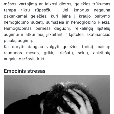
mėsos vartojimą ar laikosi dietos, geležies trūkumas
tampa tikru rūpesčiu. Jei žmogus negauna
pakankamai geležies, kuri įeina į kraujo baltymo
hemoglobino sudėtį, sumažėja ir hemoglobino kiekis.
Hemoglobinas perneša deguonį, reikalingą ląstelių
augimui ir atkūrimui, įskaitant ir ląsteles, skatinančias
plaukų augimą.
Ką daryti: daugiau valgyti geležies turintį maistą:
raudonos mėsos, grikių, riešutų, sėklų, ankštinių
augalų, daržovių ir kt..
Emocinis stresas