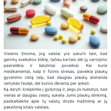
Visiems žinoma, jog vaistai yra sukurti tam, kad
gerintų sveikatos būklę, tačiau kartais dėl jų vartojimo
pasireiškia ir šalutiniai poveikiai. Kai kurie
medikamentai, kaip ir fizinis stresas, paveikia plaukų
gyvenimo ciklą taip, kad daugiau plaukų atsiranda
ramybės fazėje, dėl kurios iškrenta per anksti.
Ką daryti: kreipkitės į gydytoją ir, jeigu jis nustatys, kad
vienas ar daugiau vaistų sukelia Jums plaukų slinkimą,
pasikalbėkite apie tų vaistų dozės mažinimą ar jų
pakeitimą kitais vaistais.