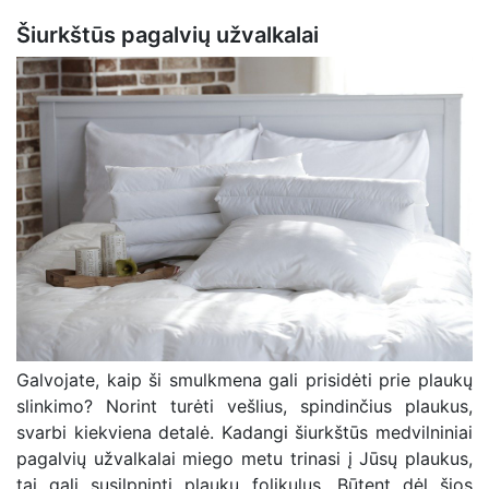
Šiurkštūs pagalvių užvalkalai
Galvojate, kaip ši smulkmena gali prisidėti prie plaukų
slinkimo? Norint turėti vešlius, spindinčius plaukus,
svarbi kiekviena detalė. Kadangi šiurkštūs medvilniniai
pagalvių užvalkalai miego metu trinasi į Jūsų plaukus,
tai gali susilpninti plaukų folikulus. Būtent dėl šios