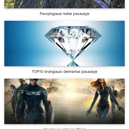
Pavojingiausi keliai pasaulyje
TOP10 brangiausi deimantai pasaulyje