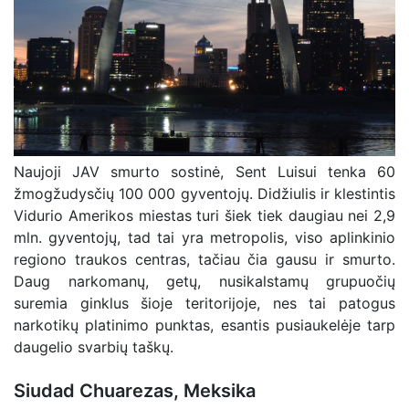
Naujoji JAV smurto sostinė, Sent Luisui tenka 60
žmogžudysčių 100 000 gyventojų. Didžiulis ir klestintis
Vidurio Amerikos miestas turi šiek tiek daugiau nei 2,9
mln. gyventojų, tad tai yra metropolis, viso aplinkinio
regiono traukos centras, tačiau čia gausu ir smurto.
Daug narkomanų, getų, nusikalstamų grupuočių
suremia ginklus šioje teritorijoje, nes tai patogus
narkotikų platinimo punktas, esantis pusiaukelėje tarp
daugelio svarbių taškų.
Siudad Chuarezas, Meksika