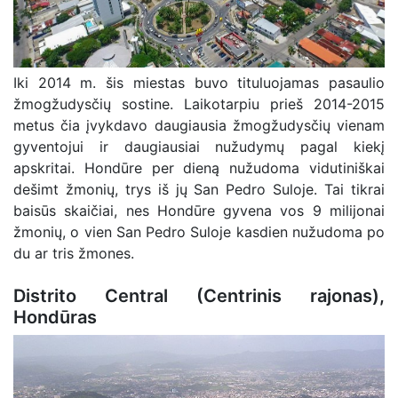
Iki 2014 m. šis miestas buvo tituluojamas pasaulio
žmogžudysčių sostine. Laikotarpiu prieš 2014-2015
metus čia įvykdavo daugiausia žmogžudysčių vienam
gyventojui ir daugiausiai nužudymų pagal kiekį
apskritai. Hondūre per dieną nužudoma vidutiniškai
dešimt žmonių, trys iš jų San Pedro Suloje. Tai tikrai
baisūs skaičiai, nes Hondūre gyvena vos 9 milijonai
žmonių, o vien San Pedro Suloje kasdien nužudoma po
du ar tris žmones.
Distrito Central (Centrinis rajonas),
Hondūras