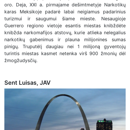
oro. Deja, XXI a. pirmajame dešimtmetyje Narkotikų
karas Meksikoje padarė labai neigiamus padarinius
turizmui ir saugumui šiame mieste. Nesaugioje
Guerrero regiono vietoje esantis miestas knibždėte
knibžda narkomafijos atstovų, kurie atlieka nelegalius
narkotikų gabenimus ir plauna milijonines sumas
pinigų. Truputėlį daugiau nei 1 milijoną gyventojų
turintis miestas kasmet netenka virš 900 žmonių dėl
žmogžudysčių.
Sent Luisas, JAV