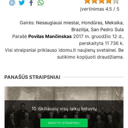
įvertinimas 4.5 / 5
Gairės:
Nesaugiausi miestai
,
Hondūras
,
Meksika
,
Brazilija
,
San Pedro Sula
Parašė
Povilas Mančinskas
2017 m. gruodžio 12 d.,
perskaityta 11 736 k.
Visi straipsniai priklauso idomu.lt naujienų svetainei. Be
sutikimo kopijuoti draudžiama.
PANAŠŪS STRAIPSNIAI
10 iškiliausių visų laikų lietuvių
SKAITYTI STRAIPSNĮ