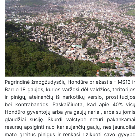
Pagrindinė žmogžudysčių Hondūre priežastis - MS13 ir
Barrio 18 gaujos, kurios varžosi dėl valdžios, teritorijos
ir pinigų, ateinančių iš narkotikų verslo, prostitucijos
bei kontrabandos. Paskaičiuota, kad apie 40% visų
Hondūro gyventojų arba yra gaujų nariai, arba su jomis
glaudžiai susiję. Skurdi valstybė neturi pakankamai
resursų apsiginti nuo kariaujančių gaujų, nes jaunuoliai
mato greitus pinigus ir renkasi rizikuoti savo gyvybe