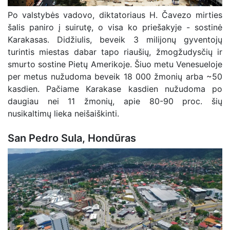
Po valstybės vadovo, diktatoriaus H. Čavezo mirties
šalis paniro į suirutę, o visa ko priešakyje - sostinė
Karakasas. Didžiulis, beveik 3 milijonų gyventojų
turintis miestas dabar tapo riaušių, žmogžudysčių ir
smurto sostine Pietų Amerikoje. Šiuo metu Venesueloje
per metus nužudoma beveik 18 000 žmonių arba ~50
kasdien. Pačiame Karakase kasdien nužudoma po
daugiau nei 11 žmonių, apie 80-90 proc. šių
nusikaltimų lieka neišaiškinti.
San Pedro Sula, Hondūras