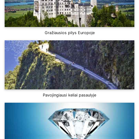
Gražiausios pilys Europoje
Pavojingiausi keliai pasaulyje