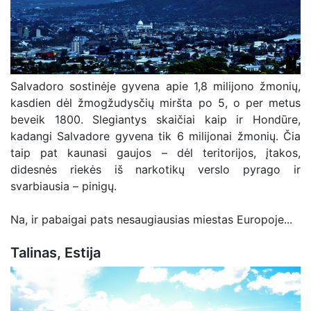
Salvadoro sostinėje gyvena apie 1,8 milijono žmonių,
kasdien dėl žmogžudysčių miršta po 5, o per metus
beveik 1800. Slegiantys skaičiai kaip ir Hondūre,
kadangi Salvadore gyvena tik 6 milijonai žmonių. Čia
taip pat kaunasi gaujos – dėl teritorijos, įtakos,
didesnės riekės iš narkotikų verslo pyrago ir
svarbiausia – pinigų.
Na, ir pabaigai pats nesaugiausias miestas Europoje...
Talinas, Estija