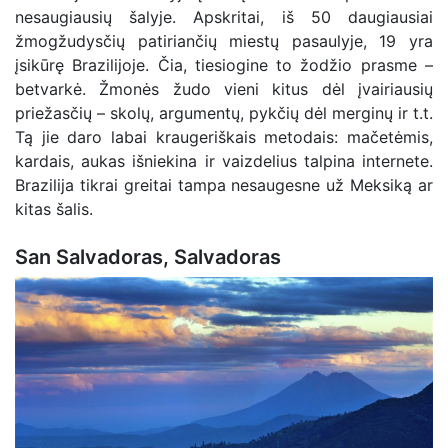
nesaugiausių šalyje. Apskritai, iš 50 daugiausiai
žmogžudysčių patiriančių miestų pasaulyje, 19 yra
įsikūrę Brazilijoje. Čia, tiesiogine to žodžio prasme –
betvarkė. Žmonės žudo vieni kitus dėl įvairiausių
priežasčių – skolų, argumentų, pykčių dėl merginų ir t.t.
Tą jie daro labai kraugeriškais metodais: mačetėmis,
kardais, aukas išniekina ir vaizdelius talpina internete.
Brazilija tikrai greitai tampa nesaugesne už Meksiką ar
kitas šalis.
San Salvadoras, Salvadoras