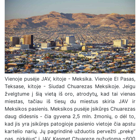
Vienoje pusėje JAV, kitoje - Meksika. Vienoje El Pasas,
Teksase, kitoje - Siudad Chuarezas Meksikoje. Jeigu
žvelgtume į šią vietą iš oro, atrodytų, kad tai vienas
miestas, tačiau iš tiesų du miestus skiria JAV ir
Meksikos pasienis. Meksikos pusėje įsikūręs Chuarezas
daug didesnis - čia gyvena 2,5 mln. žmonių, o dėl to,
kad jis yra įsikūręs patogioje pasienio vietoje čia apstu
kartelio narių. Jų pagrindinė užduotis pervežti „prekę“
pas „pirkėjus“ į JAV. Kasmet Chuareze nužudoma ~600