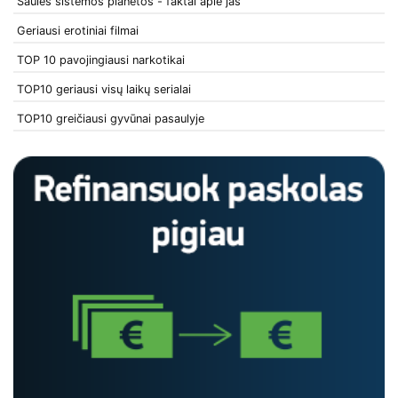
Saulės sistemos planetos - faktai apie jas
Geriausi erotiniai filmai
TOP 10 pavojingiausi narkotikai
TOP10 geriausi visų laikų serialai
TOP10 greičiausi gyvūnai pasaulyje