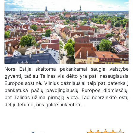
Nors Estija skaitoma pakankamai saugia valstybe
gyventi, tačiau Talinas vis dėlto yra pati nesaugiausia
Europos sostinė. Vilnius dažniausiai taip pat patenka į
penketuką pačių pavojingiausių Europos didmiesčių,
bet Talinas užima pirmąją vietą. Tad neerzinkite estų
dėl jų lėtumo, nes galite nukentėti...