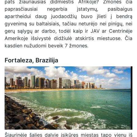
pats žiauriausias didmiestis Afrikoje? Žmonės čia
paprasčiausiai negerbia įstatymų, pasibaigus
apartheidui daug juodaodžių buvo įlieti į bendrą
gyvenimą su baltaisiais, tačiau neturėjo nei pinigų, nei
gerų sąlygų ar darbo, todėl kaip ir JAV ar Centrinėje
Amerikoje išsivystė didžiulė atskirtis miestuose. Čia
kasdien nužudomi beveik 7 žmones.
Fortaleza, Brazilija
Šiaurinėje šalies dalyje įsikūręs miestas tapo vienu iš