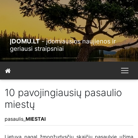
ĮDOMU.LT
- įdomiausios naujienos ir
geriausi straipsniai
10 pavojingiausių pasaulio
miestų
pasaulis
_
MIESTAI
Lietuva pagal žmogžudysčių skaičių pasaulyje užima