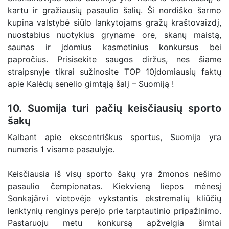
kartu ir gražiausių pasaulio šalių. Ši nordiško šarmo
kupina valstybė siūlo lankytojams gražų kraštovaizdį,
nuostabius nuotykius gryname ore, skanų maistą,
saunas ir įdomius kasmetinius konkursus bei
papročius. Prisisekite saugos diržus, nes šiame
straipsnyje tikrai sužinosite TOP 10įdomiausių faktų
apie Kalėdų senelio gimtąją šalį – Suomiją !
10. Suomija turi pačių keisčiausių sporto
šakų
Kalbant apie ekscentriškus sportus, Suomija yra
numeris 1 visame pasaulyje.
Keisčiausia iš visų sporto šakų yra žmonos nešimo
pasaulio čempionatas. Kiekvieną liepos mėnesį
Sonkajärvi vietovėje vykstantis ekstremalių kliūčių
lenktynių renginys perėjo prie tarptautinio pripažinimo.
Pastaruoju metu konkursą apžvelgia šimtai