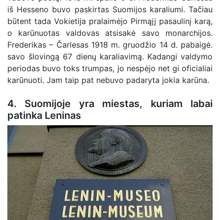
iš Hesseno buvo paskirtas Suomijos karaliumi. Tačiau
būtent tada Vokietija pralaimėjo Pirmąjį pasaulinį karą,
o karūnuotas valdovas atsisakė savo monarchijos.
Frederikas – Čarlesas 1918 m. gruodžio 14 d. pabaigė.
savo šlovingą 67 dienų karaliavimą. Kadangi valdymo
periodas buvo toks trumpas, jo nespėjo net gi oficialiai
karūnuoti. Jam taip pat nebuvo padaryta jokia karūna.
4. Suomijoje yra miestas, kuriam labai
patinka Leninas