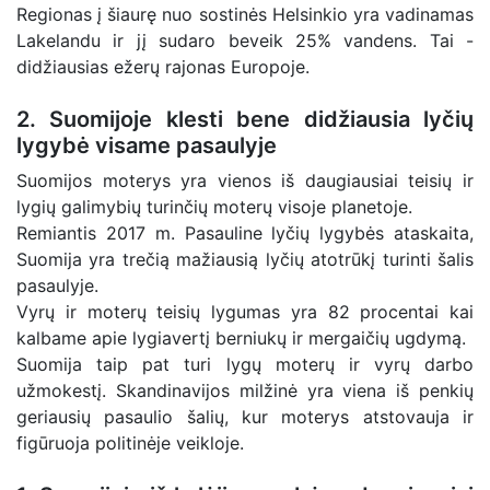
Regionas į šiaurę nuo sostinės Helsinkio yra vadinamas
Lakelandu ir jį sudaro beveik 25% vandens. Tai -
didžiausias ežerų rajonas Europoje.
2. Suomijoje klesti bene didžiausia lyčių
lygybė visame pasaulyje
Suomijos moterys yra vienos iš daugiausiai teisių ir
lygių galimybių turinčių moterų visoje planetoje.
Remiantis 2017 m. Pasauline lyčių lygybės ataskaita,
Suomija yra trečią mažiausią lyčių atotrūkį turinti šalis
pasaulyje.
Vyrų ir moterų teisių lygumas yra 82 procentai kai
kalbame apie lygiavertį berniukų ir mergaičių ugdymą.
Suomija taip pat turi lygų moterų ir vyrų darbo
užmokestį. Skandinavijos milžinė yra viena iš penkių
geriausių pasaulio šalių, kur moterys atstovauja ir
figūruoja politinėje veikloje.