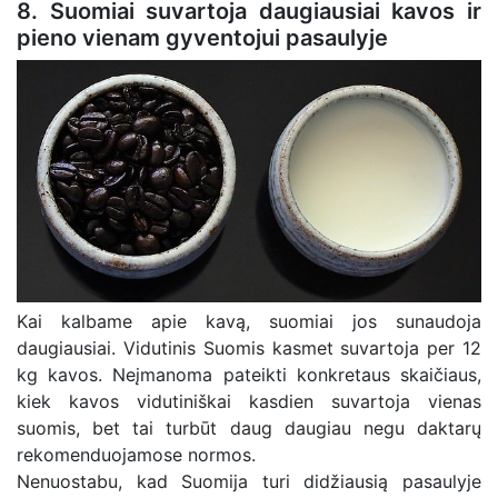
8. Suomiai suvartoja daugiausiai kavos ir
pieno vienam gyventojui pasaulyje
Kai kalbame apie kavą, suomiai jos sunaudoja
daugiausiai. Vidutinis Suomis kasmet suvartoja per 12
kg kavos. Neįmanoma pateikti konkretaus skaičiaus,
kiek kavos vidutiniškai kasdien suvartoja vienas
suomis, bet tai turbūt daug daugiau negu daktarų
rekomenduojamose normos.
Nenuostabu, kad Suomija turi didžiausią pasaulyje