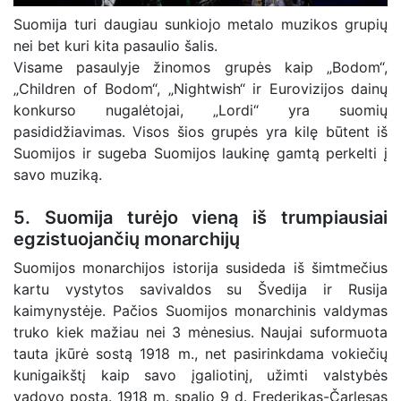
Suomija turi daugiau sunkiojo metalo muzikos grupių
nei bet kuri kita pasaulio šalis.
Visame pasaulyje žinomos grupės kaip „Bodom“,
„Children of Bodom“, „Nightwish“ ir Eurovizijos dainų
konkurso nugalėtojai, „Lordi“ yra suomių
pasididžiavimas. Visos šios grupės yra kilę būtent iš
Suomijos ir sugeba Suomijos laukinę gamtą perkelti į
savo muziką.
5. Suomija turėjo vieną iš trumpiausiai
egzistuojančių monarchijų
Suomijos monarchijos istorija susideda iš šimtmečius
kartu vystytos savivaldos su Švedija ir Rusija
kaimynystėje. Pačios Suomijos monarchinis valdymas
truko kiek mažiau nei 3 mėnesius. Naujai suformuota
tauta įkūrė sostą 1918 m., net pasirinkdama vokiečių
kunigaikštį kaip savo įgaliotinį, užimti valstybės
vadovo postą. 1918 m. spalio 9 d. Frederikas-Čarlesas