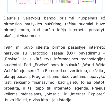
Daugelis valstybių bando prisiimti nuopelnus už
pirmosios naršyklės sukūrimą, tačiau suomiai buvo
pirmoji tauta, kuri turėjo idėją internetą pristatyti
plačiajai visuomenei.
1994 m. buvo išleista pirmoji pasaulyje interneto
naršyklė su vartotojo sąsaja (UX) pavadinimu –
„Erwise“. Ją sukūrė trys informacinės technologijos
studentai. Pati „Erwise“ nors ir sulaukė „World Wide
Web“ kūrėjo, sero Tim Bernors-Lee įvertinimo, neiškilo į
platųjį pasaulį. Programišiams absolventams nepavyko
rasti reikiamo finansavimo, kad galėtų toliau plėtoti
projektą, ir tai tapo tik interneto legenda. Praėjus
keliems mėnesiams, „Mosaic“ ir „Internet Explorer“
buvo išleisti, o visa kita – jau istorija.