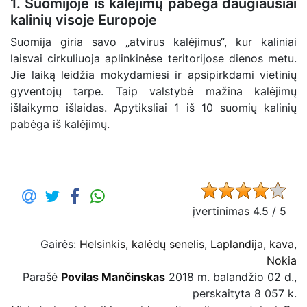
1. Suomijoje iš kalėjimų pabėga daugiausiai
kalinių visoje Europoje
Suomija giria savo „atvirus kalėjimus“, kur kaliniai
laisvai cirkuliuoja aplinkinėse teritorijose dienos metu.
Jie laiką leidžia mokydamiesi ir apsipirkdami vietinių
gyventojų tarpe. Taip valstybė mažina kalėjimų
išlaikymo išlaidas. Apytiksliai 1 iš 10 suomių kalinių
pabėga iš kalėjimų.
įvertinimas 4.5 / 5
Gairės:
Helsinkis
,
kalėdų senelis
,
Laplandija
,
kava
,
Nokia
Parašė
Povilas Mančinskas
2018 m. balandžio 02 d.,
perskaityta 8 057 k.