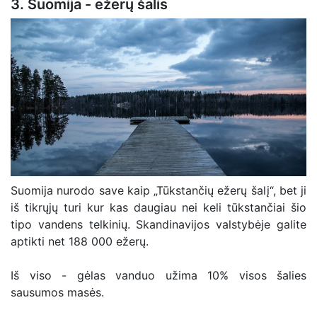
3. Suomija - ežerų šalis
Suomija nurodo save kaip „Tūkstančių ežerų šalį“, bet ji
iš tikrųjų turi kur kas daugiau nei keli tūkstančiai šio
tipo vandens telkinių. Skandinavijos valstybėje galite
aptikti net 188 000 ežerų.
Iš viso - gėlas vanduo užima 10% visos šalies
sausumos masės.