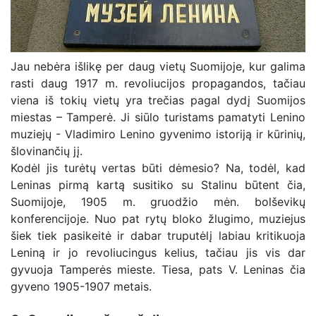
Jau nebėra išlikę per daug vietų Suomijoje, kur galima
rasti daug 1917 m. revoliucijos propagandos, tačiau
viena iš tokių vietų yra trečias pagal dydį Suomijos
miestas – Tamperė. Ji siūlo turistams pamatyti Lenino
muziejų - Vladimiro Lenino gyvenimo istoriją ir kūrinių,
šlovinančių jį.
Kodėl jis turėtų vertas būti dėmesio? Na, todėl, kad
Leninas pirmą kartą susitiko su Stalinu būtent čia,
Suomijoje, 1905 m. gruodžio mėn. bolševikų
konferencijoje. Nuo pat rytų bloko žlugimo, muziejus
šiek tiek pasikeitė ir dabar truputėlį labiau kritikuoja
Leniną ir jo revoliucingus kelius, tačiau jis vis dar
gyvuoja Tamperės mieste. Tiesa, pats V. Leninas čia
gyveno 1905-1907 metais.