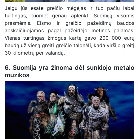
Jeigu jūs esate greičio mėgėjas ir tuo pačiu labai
turtingas, tuomet geriau aplenkti Suomiją visomis
prasmėmis. Eismo ir greičio pažeidimų baudos
apskaičiuojamos pagal pažeidėjo metines pajamas.
Vienas turtingas žmogus kartą gavo 200 000 eurų
baudą už vieną greitį greičio talonėlį, kada viršijo greitį
30 kilometrų per valandą.
6. Suomija yra žinoma dėl sunkiojo metalo
muzikos