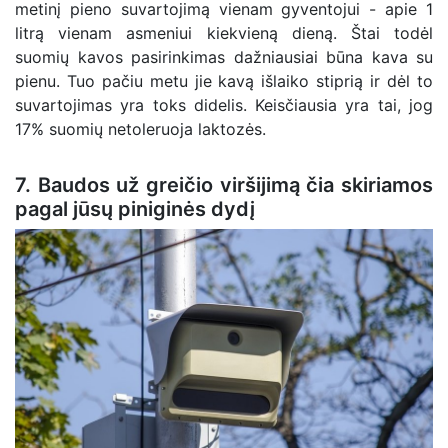
metinį pieno suvartojimą vienam gyventojui - apie 1
litrą vienam asmeniui kiekvieną dieną. Štai todėl
suomių kavos pasirinkimas dažniausiai būna kava su
pienu. Tuo pačiu metu jie kavą išlaiko stiprią ir dėl to
suvartojimas yra toks didelis. Keisčiausia yra tai, jog
17% suomių netoleruoja laktozės.
7. Baudos už greičio viršijimą čia skiriamos
pagal jūsų piniginės dydį