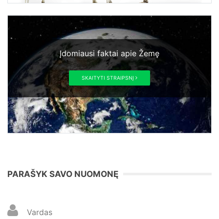
Įdomiausi faktai apie Žemę
SKAITYTI STRAIPSNĮ
PARAŠYK SAVO NUOMONĘ
Vardas