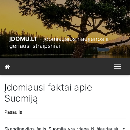
ĮDOMU.LT
- įdomiausios naujienos ir
geriausi straipsniai
Įdomiausi faktai apie
Suomiją
Pasaulis
Skandinavijos šalis Suomija yra viena iš šiauriausių, o