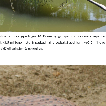
alkoatlis turėjo įspūdingus 10-15 metrų ilgio sparnus, nors svėrė nepapras
ik ~3.5 milijono metų, ir paskutiniai jo pėdsakai aptinkami ~65.5 milijono
didžioji dalis žemės gyvūnijos.