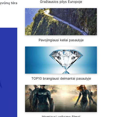
Gražiausios pilys Europoje
gyvūnų tėra
Pavojingiausi keliai pasaulyje
TOP10 brangiausi deimantai pasaulyje
Įdomiausi veiksmo filmai