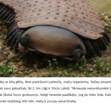
ų ar kitų gličių, lėtai paviršiumi judančių, mažų organizmų. Tačiau įsivaiz
s savo gabaritais: iki 2.3m į ilgį ir 50cm į plotį. Tikriausiai nenorėtumėte t
e šliužai buvo grobuonys, betgi neseniai paaiškėjo, jog jie mito žole. Kad
o prieš maždaug 300 mln. metų ir yra jau senai išnykę.