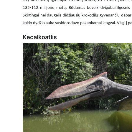
Dvylikos metrų ilgio, apie 10 tonų svorio, 10-15 kartų dides
135-112 milijonų metų. Būdamas beveik dvigubai ilgesnis u
Skirtingai nei daugelis didžiausių krokodilų gyvenančių dabar
kokio dydžio auka susidorodavo pakankamai lengvai. Visgi į pas
Kecalkoatlis