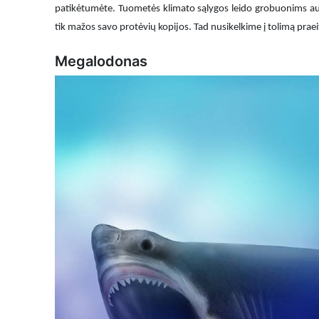
patikėtumėte. Tuometės klimato sąlygos leido grobuonims augt
tik mažos savo protėvių kopijos. Tad nusikelkime į tolimą prae
Megalodonas