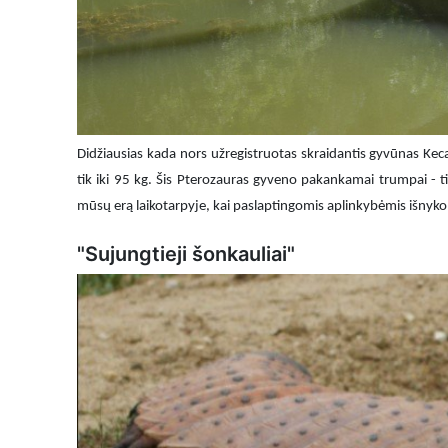
Didžiausias kada nors užregistruotas skraidantis gyvūnas Kec
tik iki 95 kg. Šis Pterozauras gyveno pakankamai trumpai - t
mūsų erą laikotarpyje, kai paslaptingomis aplinkybėmis išnyko 
"Sujungtieji šonkauliai"