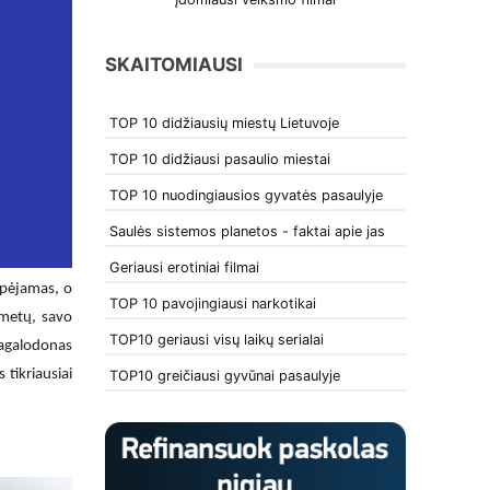
SKAITOMIAUSI
TOP 10 didžiausių miestų Lietuvoje
TOP 10 didžiausi pasaulio miestai
TOP 10 nuodingiausios gyvatės pasaulyje
Saulės sistemos planetos - faktai apie jas
Geriausi erotiniai filmai
spėjamas, o
TOP 10 pavojingiausi narkotikai
 metų, savo
TOP10 geriausi visų laikų serialai
Magalodonas
 tikriausiai
TOP10 greičiausi gyvūnai pasaulyje