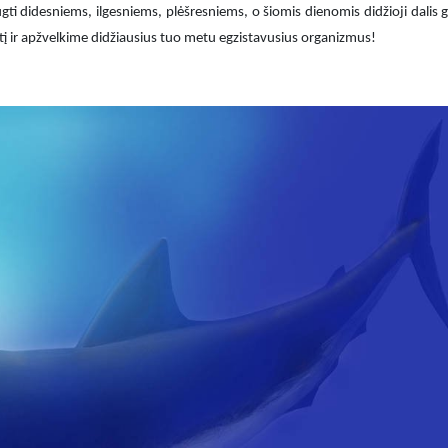
i didesniems, ilgesniems, plėšresniems, o šiomis dienomis didžioji dalis 
itį ir apžvelkime didžiausius tuo metu egzistavusius organizmus!