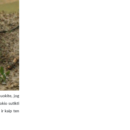
duokite, jog
okio sutikti
 ir kaip ten