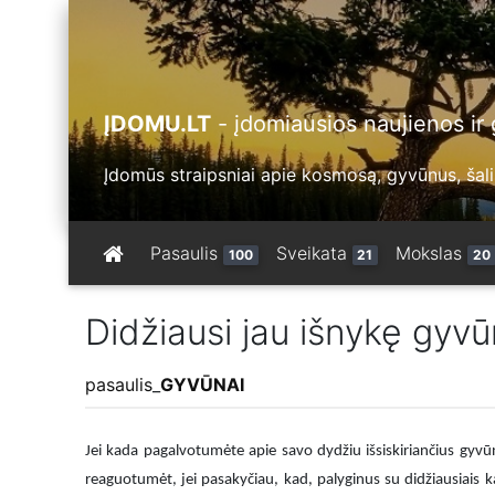
ĮDOMU.LT
- įdomiausios naujienos ir g
Įdomūs straipsniai apie kosmosą, gyvūnus, šalis
Pasaulis
Sveikata
Mokslas
100
21
20
Didžiausi jau išnykę gyvū
pasaulis
_
GYVŪNAI
Jei kada pagalvotumėte apie savo dydžiu išsiskiriančius gyvū
reaguotumėt, jei pasakyčiau, kad, palyginus su didžiausiais ka