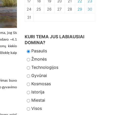
17
18
19
20
21
22
23
24
25
26
27
28
29
30
31
ma, jog šis
KURI TEMA JUS LABIAUSIAI
ypdavo ~4.1
DOMINA?
ionų kiekio
Pasaulis
žioklę kaip
Žmonės
Technologijos
Gyvūnai
avimas buvo
Kosmosas
avo gyvavimo
Istorija
Miestai
Visos