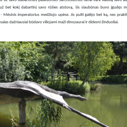
nis už savo dabartinius palikuonius Sarchosuchus tikrai varė siaubą savo a
ž bet kokį dabartinį savo rūšies atstovą, šis siaubūnas buvo įgudęs m
 - Mėsinis imperatorius medžiojo upėse. Jis pulti galėjo bet ką, nes prakti
alas dažniausiai būdavo viliojami maži dinozaurai ir didesni žinduoliai.