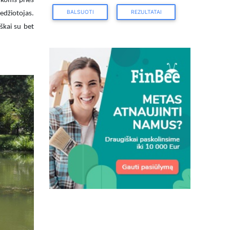
ukoms prieš
BALSUOTI
REZULTATAI
edžiotojas.
škai su bet