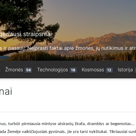
eriausi straipsniai
 ir pasaulį. Neįprasti faktai apie žmones, jų nutikimus ir at
Žmonės
Technologijos
Kosmosas
Istorija
56
18
12
nai
nus, turbūt pirmiausia mintyse atsirastų žirafa, dramblys ar begemotas... 
da Žemėje vaikščiojusiais gyvūnais, jie yra tarsi nykštukai. Tikriausiai su