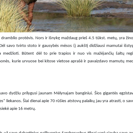
dramblio protėvis. Nors ir išnykę maždaug prieš 4.5 tūkst. metų, yra žino
Dėl savo tvirto stoto ir gausybės mėsos (į aukštį didžiausi mamutai išst
medžioti. Būtent dėl to prie trapios ir nuo vis mažėjančių šaltų reg
 žmonės, kurie urvuose bei kitose vietose aprašė ir pavaizdavo mamutų med
savo dydžiu prilygusi jaunam Mėlynajam banginiui. Šios gigantės egzist
s“ liekanos. Šiai dienai apie 70 rūšies atstovų palaikų jau yra atrasti, o s
 siekė apie 16 metrų.