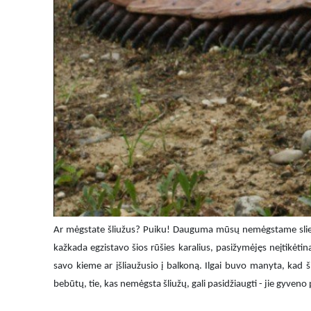
Ar mėgstate šliužus? Puiku!
Dauguma
m
ūsų nemėgstame sliek
kažkada egzistavo šios rūšies karalius, pasižymėjęs neįtikėtinai
savo kieme ar įšliaužusio į balkoną. Ilgai buvo manyta, kad ši
bebūtų, tie, kas nemėgsta šliužų, gali pasidžiaugti - jie gyven