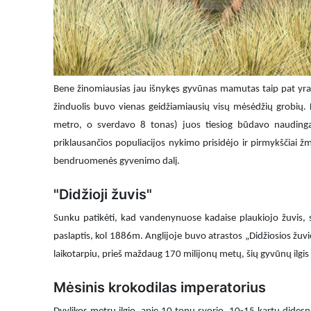
Bene žinomiausias jau išnykęs gyvūnas mamutas taip pat yra 
žinduolis buvo vienas geidžiamiausių visų mėsėdžių grobių. 
metro, o sverdavo 8 tonas) juos tiesiog būdavo naudinga 
priklausančios populiacijos nykimo prisidėjo ir pirmykščiai
bendruomenės gyvenimo dalį.
"Didžioji žuvis"
Sunku patikėti, kad vandenynuose kadaise plaukiojo žuvis, 
paslaptis, kol 1886m. Anglijoje buvo atrastos „Didžiosios žuvie
laikotarpiu, prieš maždaug 170 milijonų metų, šių gyvūnų ilgis
Mėsinis krokodilas imperatorius