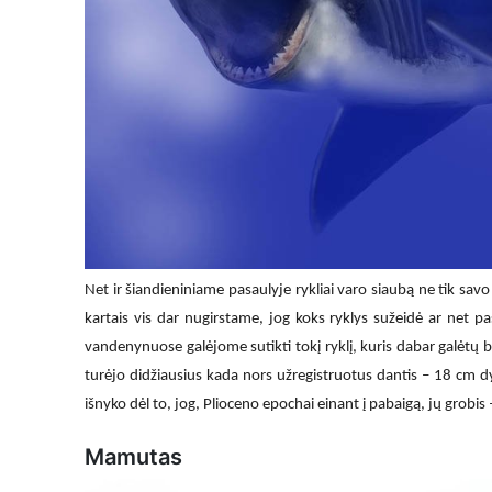
Net ir šiandieniniame pasaulyje rykliai varo siaubą ne tik 
kartais vis dar nugirstame, jog koks ryklys sužeidė ar net 
vandenynuose galėjome sutikti tokį ryklį, kuris dabar galėtų 
turėjo didžiausius kada nors užregistruotus dantis – 18 cm dydž
išnyko dėl to, jog, Plioceno epochai einant į pabaigą, jų grobis
Mamutas