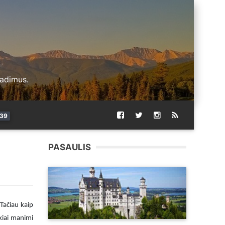
radimus.
39
PASAULIS
Tačiau kaip
nkiai manimi