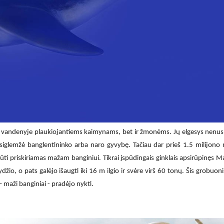
savo vandenyje plaukiojantiems kaimynams, bet ir žmonėms. Jų elgesys nenu
pasiglemžė banglentininko arba naro gyvybę. Tačiau dar prieš 1.5 milijono
būti priskiriamas mažam banginiui. Tikrai įspūdingais ginklais apsirūpinęs 
io, o pats galėjo išaugti iki 16 m ilgio ir svėre virš 60 tonų. Šis grobuonis
 – maži banginiai - pradėjo nykti.