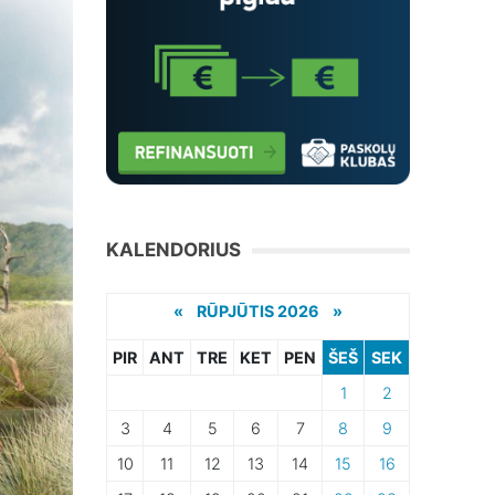
KALENDORIUS
«
RŪPJŪTIS 2026 »
PIR
ANT
TRE
KET
PEN
ŠEŠ
SEK
1
2
3
4
5
6
7
8
9
10
11
12
13
14
15
16