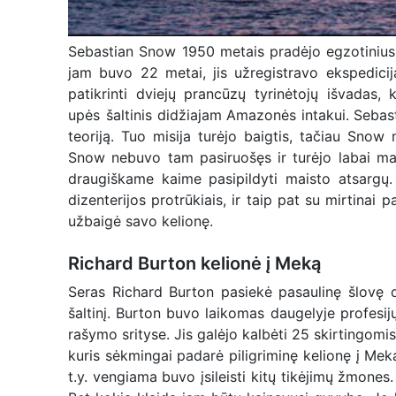
Sebastian Snow 1950 metais pradėjo egzotinius žyg
jam buvo 22 metai, jis užregistravo ekspedicij
patikrinti dviejų prancūzų tyrinėtojų išvadas
upės
šaltinis didžiajam Amazonės intakui. Seba
teoriją. Tuo misija turėjo baigtis, tačiau Sno
Snow nebuvo tam pasiruošęs ir turėjo labai ma
draugiškame kaime pasipildyti maisto atsargų. 
dizenterijos protrūkiais, ir taip pat su mirtina
užbaigė savo kelionę.
Richard Burton kelionė į Meką
Seras Richard Burton pasiekė pasaulinę šlovę 
šaltinį. Burton buvo laikomas daugelyje profesijų
rašymo srityse. Jis galėjo kalbėti 25 skirtingomis 
kuris sėkmingai padarė piligriminę kelionę į Mek
t.y. vengiama buvo įsileisti kitų tikėjimų žmone