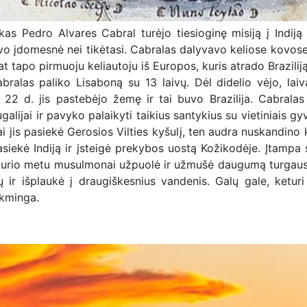
s Pedro Alvares Cabral turėjo tiesioginę misiją į Indiją 
buvo įdomesnė nei tikėtasi. Cabralas dalyvavo keliose kovose
pat tapo pirmuoju keliautoju iš Europos, kuris atrado Braziliją
alas paliko Lisaboną su 13 laivų. Dėl didelio vėjo, laiva
 22 d. jis pastebėjo žemę ir tai buvo Brazilija. Cabralas
lijai ir pavyko palaikyti taikius santykius su vietiniais gyv
 jis pasiekė Gerosios Vilties kyšulį, ten audra nuskandino k
siekė Indiją ir įsteigė prekybos uostą Kožikodėje. Įtampa 
 kurio metu musulmonai užpuolė ir užmušė daugumą turgau
r išplaukė į draugiškesnius vandenis. Galų gale, keturi 
ėkminga.