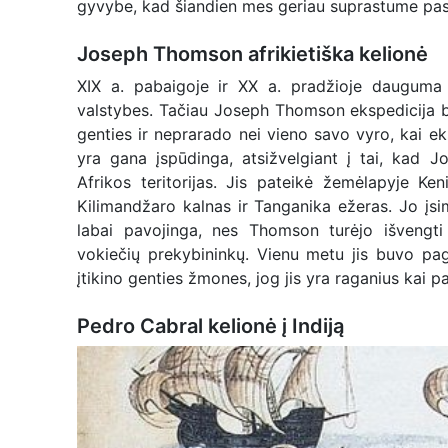
gyvybe, kad šiandien mes geriau suprastume pas
Joseph Thomson afrikietiška kelionė
XIX a. pabaigoje ir XX a. pradžioje dauguma 
valstybes. Tačiau Joseph Thomson ekspedicija bu
genties ir neprarado nei vieno savo vyro, kai ek
yra gana įspūdinga, atsižvelgiant į tai, kad J
Afrikos teritorijas. Jis pateikė žemėlapyje Ken
Kilimandžaro kalnas ir Tanganika ežeras. Jo įsim
labai pavojinga, nes Thomson turėjo išvengti 
vokiečių prekybininkų. Vienu metu jis buvo pa
įtikino genties žmones, jog jis yra raganius kai p
Pedro Cabral kelionė į Indiją