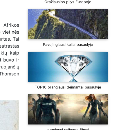
Gražiausios pilys Europoje
 Afrikos
 vietinės
rtas. Tai
Pavojingiausi keliai pasaulyje
eatrastas
okių kaip
t buvo ir
ruojančių
s Thomson
TOP10 brangiausi deimantai pasaulyje
Įdomiausi veiksmo filmai