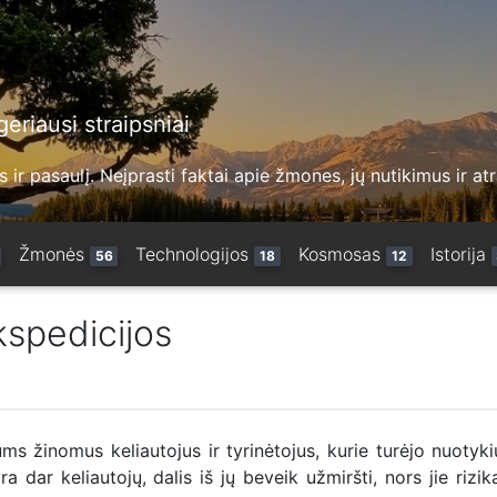
eriausi straipsniai
 ir pasaulį. Neįprasti faktai apie žmones, jų nutikimus ir at
Žmonės
Technologijos
Kosmosas
Istorija
56
18
12
ekspedicijos
ms žinomus keliautojus ir tyrinėtojus, kurie turėjo nuotyki
ra dar keliautojų, dalis iš jų beveik užmiršti, nors jie rizi