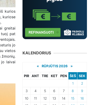
iš kurios
, kuriose
.
i greitai
 tuoj pat
entojais.
eturis jo
su vietos
KALENDORIUS
s žmonių.
jo laivai
«
RŪPJŪTIS 2026 »
PIR
ANT
TRE
KET
PEN
ŠEŠ
SEK
1
2
3
4
5
6
7
8
9
10
11
12
13
14
15
16