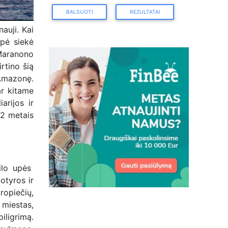
BALSUOTI
REZULTATAI
auji. Kai
upė siekė
aranono
rtino šią
 Amazonę.
ar kitame
arijos ir
52 metais
ilo
upės
otyros ir
uropiečių,
 miestas,
iligrimą.