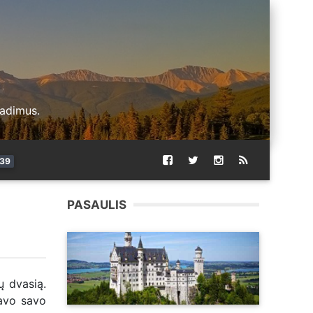
radimus.
39
PASAULIS
ų dvasią.
kavo savo