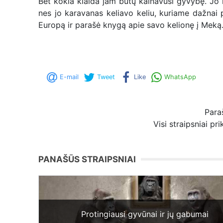
Bet kokia klaida jam būtų kainavusi gyvybę. Jo 
nes jo karavanas keliavo keliu, kuriame dažnai
Europą ir parašė knygą apie savo kelionę į Meką
E-mail
Tweet
Like
WhatsApp
Par
Visi straipsniai pr
PANAŠŪS STRAIPSNIAI
Protingiausi gyvūnai ir jų gabumai