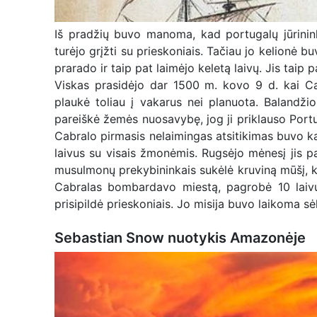
Iš pradžių buvo manoma, kad portugalų jūrininka
turėjo grįžti su prieskoniais. Tačiau jo kelionė 
prarado ir taip pat laimėjo keletą laivų. Jis taip 
Viskas prasidėjo dar 1500 m. kovo 9 d. kai Cabr
plaukė toliau į vakarus nei planuota. Balandžio
pareiškė žemės nuosavybę, jog ji priklauso Portuga
Cabralo pirmasis nelaimingas atsitikimas buvo kai
laivus su visais žmonėmis. Rugsėjo mėnesį jis pa
musulmonų prekybininkais sukėlė kruviną mūšį,
Cabralas bombardavo miestą, pagrobė 10 laivų i
prisipildė prieskoniais. Jo misija buvo laikoma s
Sebastian Snow nuotykis Amazonėje