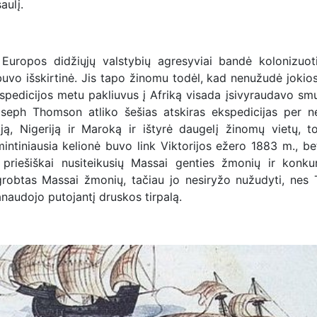
aulį.
Europos didžiųjų valstybių agresyviai bandė kolonizuoti
vo išskirtinė. Jis tapo žinomu todėl, kad nenužudė jokios
spedicijos metu pakliuvus į Afriką visada įsivyraudavo smu
oseph Thomson atliko šešias atskiras ekspedicijas per n
iją, Nigeriją ir Maroką ir ištyrė daugelį žinomų vietų, t
intiniausia kelionė buvo link Viktorijos ežero 1883 m., be
priešiškai nusiteikusių Massai genties žmonių ir konku
grobtas Massai žmonių, tačiau jo nesiryžo nužudyti, ne
anaudojo putojantį druskos tirpalą.