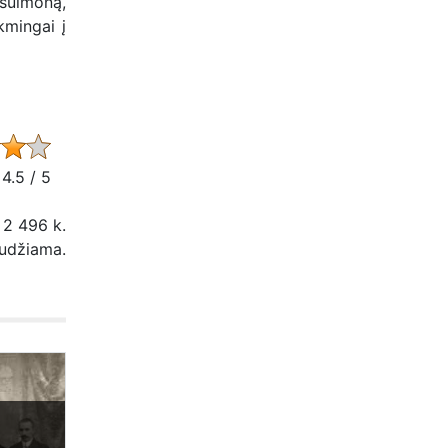
usulmoną,
kmingai į
 4.5 / 5
 2 496 k.
audžiama.