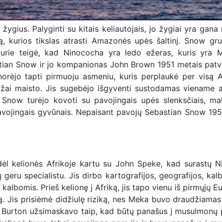
ius. Palyginti su kitais keliautojais, jo žygiai yra gana n
ą, kurios tikslas atrasti Amazonės upės šaltinį. Snow gr
, kurie teigė, kad Ninococha yra ledo ežeras, kuris yra
M
stian Snow ir jo kompanionas John Brown 1951 metais patvi
w norėjo tapti pirmuoju asmeniu, kuris perplaukė per visą
žai maisto. Jis sugebėjo išgyventi sustodamas viename 
Snow turėjo kovoti su pavojingais upės slenksčiais, mali
i pavojingais gyvūnais. Nepaisant pavojų Sebastian Snow 19
dėl kelionės Afrikoje kartu su John Speke, kad surastų
N
 geru specialistu. Jis dirbo kartografijos, geografijos, kalb
kalbomis. Prieš kelionę į Afriką, jis tapo vienu iš pirmųjų E
ą. Jis prisiėmė didžiulę riziką, nes Meka buvo draudžiamas
s. Burton užsimaskavo taip, kad būtų panašus į musulmonų p