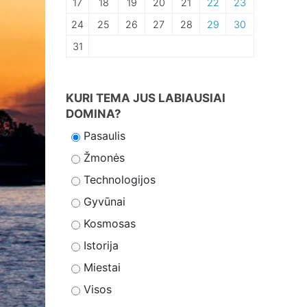
17
18
19
20
21
22
23
24
25
26
27
28
29
30
31
KURI TEMA JUS LABIAUSIAI
DOMINA?
Pasaulis
Žmonės
Technologijos
Gyvūnai
Kosmosas
Istorija
Miestai
Visos