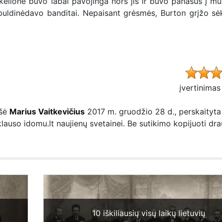
kelionė buvo labai pavojinga nors jis ir buvo panašus į m
 puldinėdavo banditai. Nepaisant grėsmės, Burton grįžo sė
.
įvertinimas
ašė
Marius Vaitkevičius
2017 m. gruodžio 28 d., perskaityta
iklauso idomu.lt naujienų svetainei. Be sutikimo kopijuoti dr
10 iškiliausių visų laikų lietuvių