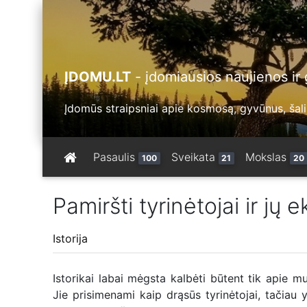
ĮDOMU.LT
- įdomiausios naujienos ir g
Įdomūs straipsniai apie kosmosą, gyvūnus, šalis
Pasaulis
Sveikata
Mokslas
100
21
20
Pamiršti tyrinėtojai ir jų 
Istorija
Istorikai labai mėgsta kalbėti būtent tik apie mu
Jie prisimenami kaip drąsūs tyrinėtojai, tačiau y