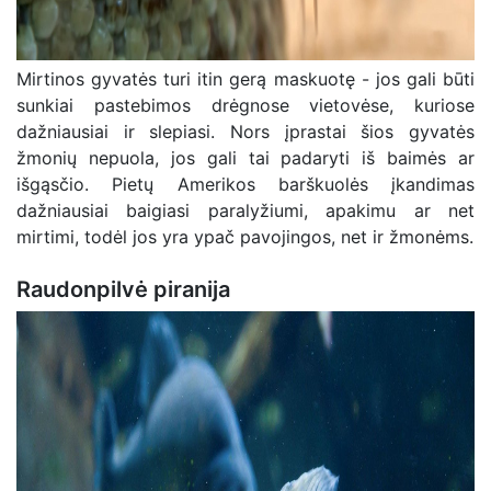
Mirtinos gyvatės turi itin gerą maskuotę - jos gali būti
sunkiai pastebimos drėgnose vietovėse, kuriose
dažniausiai ir slepiasi. Nors įprastai šios gyvatės
žmonių nepuola, jos gali tai padaryti iš baimės ar
išgąsčio. Pietų Amerikos barškuolės įkandimas
dažniausiai baigiasi paralyžiumi, apakimu ar net
mirtimi, todėl jos yra ypač pavojingos, net ir žmonėms.
Raudonpilvė piranija