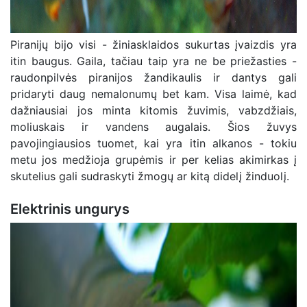
Piranijų bijo visi - žiniasklaidos sukurtas įvaizdis yra
itin baugus. Gaila, tačiau taip yra ne be priežasties -
raudonpilvės piranijos žandikaulis ir dantys gali
pridaryti daug nemalonumų bet kam. Visa laimė, kad
dažniausiai jos minta kitomis žuvimis, vabzdžiais,
moliuskais ir vandens augalais. Šios žuvys
pavojingiausios tuomet, kai yra itin alkanos - tokiu
metu jos medžioja grupėmis ir per kelias akimirkas į
skutelius gali sudraskyti žmogų ar kitą didelį žinduolį.
Elektrinis ungurys