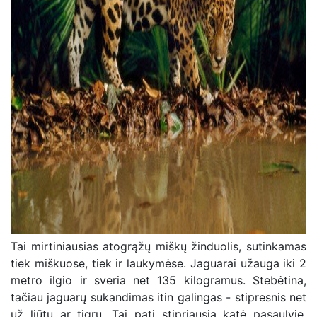
Tai mirtiniausias atogrąžų miškų žinduolis, sutinkamas
tiek miškuose, tiek ir laukymėse. Jaguarai užauga iki 2
metro ilgio ir sveria net 135 kilogramus. Stebėtina,
tačiau jaguarų sukandimas itin galingas - stipresnis net
už liūtų ar tigrų. Tai pati stipriausia katė pasaulyje.