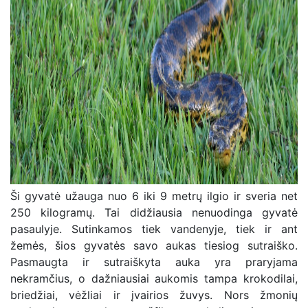
Ši gyvatė užauga nuo 6 iki 9 metrų ilgio ir sveria net
250 kilogramų. Tai didžiausia nenuodinga gyvatė
pasaulyje. Sutinkamos tiek vandenyje, tiek ir ant
žemės, šios gyvatės savo aukas tiesiog sutraiško.
Pasmaugta ir sutraiškyta auka yra praryjama
nekramčius, o dažniausiai aukomis tampa krokodilai,
briedžiai, vėžliai ir įvairios žuvys. Nors žmonių