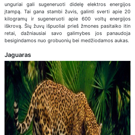
unguriai gali sugeneruoti didelę elektros energijos
įtampą. Tai gana stambi žuvis, galinti sverti apie 20
kilogramų ir sugeneruoti apie 600 voltų energijos
iškrovą. Šių žuvų išpuoliai prieš žmones pasitaiko itin
retai, dažniausiai savo galimybes jos panaudoja
besigindamos nuo grobuonių bei medžiodamos aukas.
Jaguaras