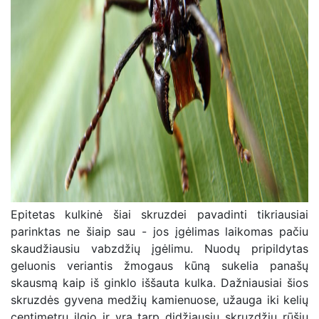
Epitetas kulkinė šiai skruzdei pavadinti tikriausiai
parinktas ne šiaip sau - jos įgėlimas laikomas pačiu
skaudžiausiu vabzdžių įgėlimu. Nuodų pripildytas
geluonis veriantis žmogaus kūną sukelia panašų
skausmą kaip iš ginklo iššauta kulka. Dažniausiai šios
skruzdės gyvena medžių kamienuose, užauga iki kelių
centimetrų ilgio ir yra tarp didžiausių skruzdžių rūšių