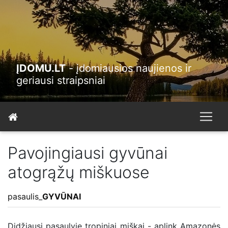
ĮDOMU.LT
- įdomiausios naujienos ir
geriausi straipsniai
Pavojingiausi gyvūnai
atogrąžų miškuose
pasaulis
_
GYVŪNAI
Didžiausi pasaulyje tropiniai miškai - aplink Amazonės