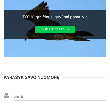
TOP10 greičiausi gyvūnai pasaulyje
SKAITYTI STRAIPSNĮ
PARAŠYK SAVO NUOMONĘ
Vardas