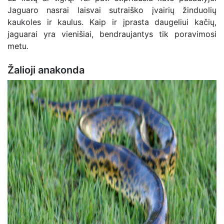
Jaguaro nasrai laisvai sutraiško įvairių žinduolių
kaukoles ir kaulus. Kaip ir įprasta daugeliui kačių,
jaguarai yra vienišiai, bendraujantys tik poravimosi
metu.
Žalioji anakonda