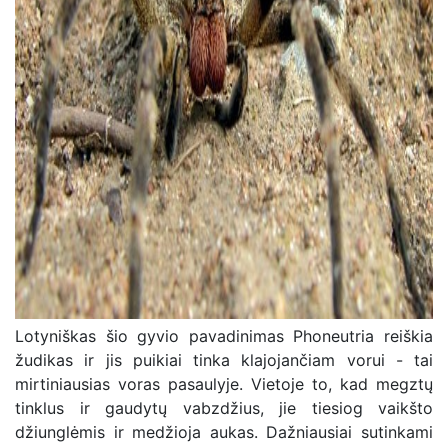
Lotyniškas šio gyvio pavadinimas Phoneutria reiškia
žudikas ir jis puikiai tinka klajojančiam vorui - tai
mirtiniausias voras pasaulyje. Vietoje to, kad megztų
tinklus ir gaudytų vabzdžius, jie tiesiog vaikšto
džiunglėmis ir medžioja aukas. Dažniausiai sutinkami