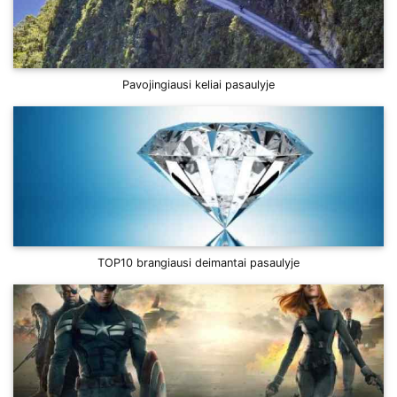
Pavojingiausi keliai pasaulyje
TOP10 brangiausi deimantai pasaulyje