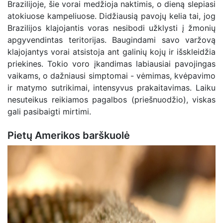
Brazilijoje, šie vorai medžioja naktimis, o dieną slepiasi
atokiuose kampeliuose. Didžiausią pavojų kelia tai, jog
Brazilijos klajojantis voras nesibodi užklysti į žmonių
apgyvendintas teritorijas. Baugindami savo varžovą
klajojantys vorai atsistoja ant galinių kojų ir išskleidžia
priekines. Tokio voro įkandimas labiausiai pavojingas
vaikams, o dažniausi simptomai - vėmimas, kvėpavimo
ir matymo sutrikimai, intensyvus prakaitavimas. Laiku
nesuteikus reikiamos pagalbos (priešnuodžio), viskas
gali pasibaigti mirtimi.
Pietų Amerikos barškuolė