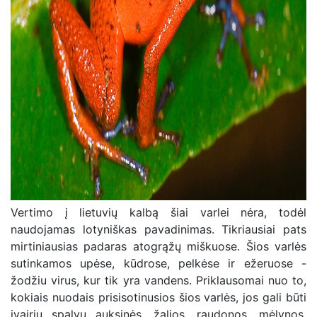
Vertimo į lietuvių kalbą šiai varlei nėra, todėl
naudojamas lotyniškas pavadinimas. Tikriausiai pats
mirtiniausias padaras atogrąžų miškuose. Šios varlės
sutinkamos upėse, kūdrose, pelkėse ir ežeruose -
žodžiu virus, kur tik yra vandens. Priklausomai nuo to,
kokiais nuodais prisisotinusios šios varlės, jos gali būti
įvairių spalvų auksinės, žalios, raudonos, mėlynos.