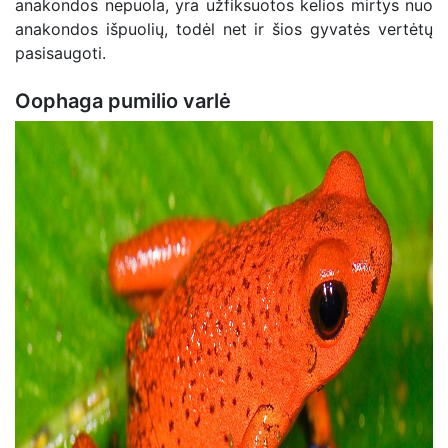
anakondos nepuola, yra užfiksuotos kelios mirtys nuo
anakondos išpuolių, todėl net ir šios gyvatės vertėtų
pasisaugoti.
Oophaga pumilio varlė