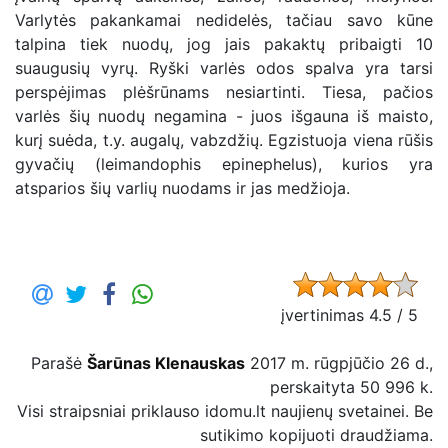
Varlytės pakankamai nedidelės, tačiau savo kūne
talpina tiek nuodų, jog jais pakaktų pribaigti 10
suaugusių vyrų. Ryški varlės odos spalva yra tarsi
perspėjimas plėšrūnams nesiartinti. Tiesa, pačios
varlės šių nuodų negamina - juos išgauna iš maisto,
kurį suėda, t.y. augalų, vabzdžių. Egzistuoja viena rūšis
gyvačių (leimandophis epinephelus), kurios yra
atsparios šių varlių nuodams ir jas medžioja.
įvertinimas 4.5 / 5
Parašė
Šarūnas Klenauskas
2017 m. rūgpjūčio 26 d.,
perskaityta 50 996 k.
Visi straipsniai priklauso idomu.lt naujienų svetainei. Be
sutikimo kopijuoti draudžiama.