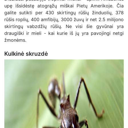
upę išsidėstę atogrąžų miškai Pietų Amerikoje. Čia
galite sutikti per 430 skirtingų rūšių žinduolių, 378
rūšis roplių, 400 amfibijų, 3000 žuvų ir net 2.5 milijono
skirtingų vabzdžių rūšių. Ne visi šie gyvūnai yra
draugiški ir mieli - kai kurie iš jų yra pavojingi netgi
žmonėms.
Kulkinė skruzdė