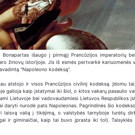
onapartas išaugo į pirmąjį Prancūzijos imperatorių bei
aro žinovų istorijoje. Jis iš esmės pertvarkė kariuomenės v
 pavadintą “Napoleono kodeksą”.
u atstojo ir visos Prancūzijos civilinį kodeksą. Įdomu tai
 galioja kaip įstatymai iki šiol, o kitos vakarų pasaulio val
ndami Lietuvoje bei vadovaudamiesi Lietuvos Respublikos įs
ai daryti nurodė pats Napoleonas. Pagrindinės šio kodekso
 laisvą valią į tikėjimą, o valstybės tarnyboje turėtų dir
 ir giminaičiai, kaip tai buvo įprasta iki tol). Taisyklės 