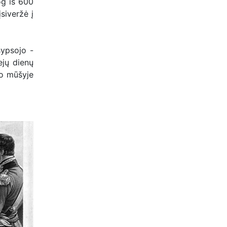
og iš 600
siveržė į
šypsojo -
ejų dienų
lo mūšyje