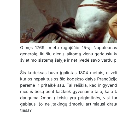
Gimęs 1769 metų rugpjūčio 15-ą, Napoleonas B
generolą, iki šių dienų laikomą vienu geriausiu k
švietimo sistemą šalyje ir net įvedė savo vardu
Šis kodeksas buvo įgalintas 1804 metais, o vėlia
kurios nepakitusios šio kodekso dalys Prancūzijoje
perėmė ir pritaikė sau. Tai reiškia, kad ir gyve
mes iš tiesų bent kažkiek gyvename taip, kaip t
dauguma žmonių teisių yra prigimtinės, visi turi
gabiausi (o ne įtakingų žmonių artimiausi draugai
tiesa?