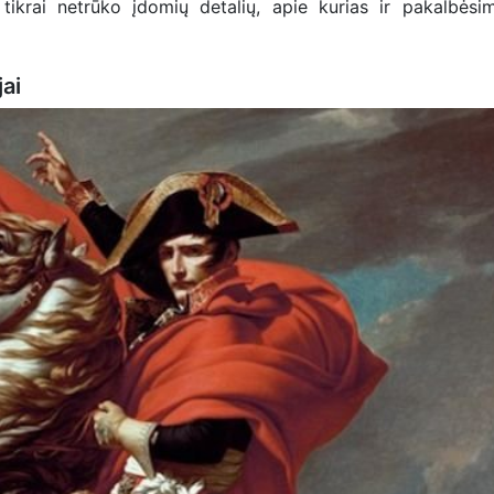
tikrai netrūko įdomių detalių, apie kurias ir pakalbėsi
ai