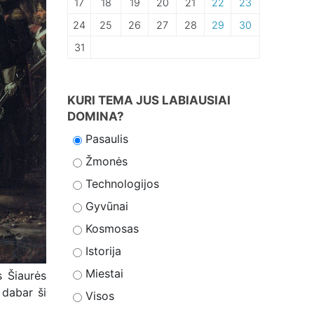
17
18
19
20
21
22
23
24
25
26
27
28
29
30
31
KURI TEMA JUS LABIAUSIAI
DOMINA?
Pasaulis
Žmonės
Technologijos
Gyvūnai
Kosmosas
Istorija
Miestai
s Šiaurės
 dabar ši
Visos