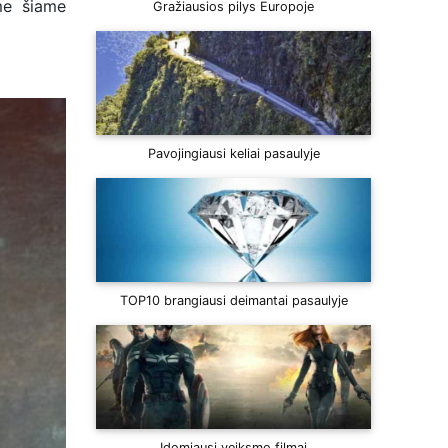
me šiame
Gražiausios pilys Europoje
Pavojingiausi keliai pasaulyje
TOP10 brangiausi deimantai pasaulyje
Įdomiausi veiksmo filmai