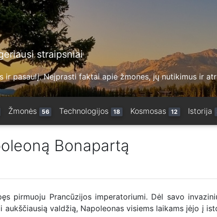
eriausi straipsniai
 ir pasaulį. Neįprasti faktai apie žmones, jų nutikimus ir at
Žmonės
Technologijos
Kosmosas
Istorija
56
18
12
apoleoną Bonapartą
s pirmuoju Prancūzijos imperatoriumi. Dėl savo invazini
i aukščiausią valdžią, Napoleonas visiems laikams įėjo į isto