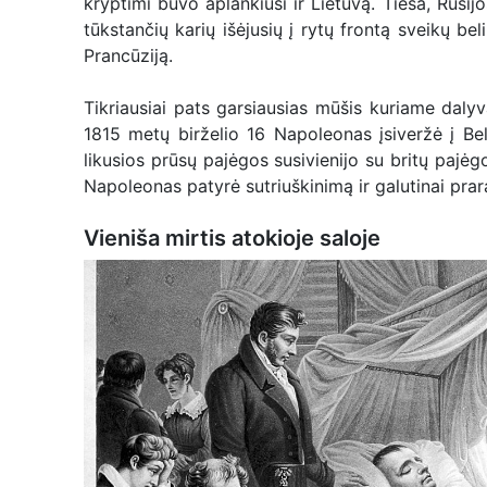
kryptimi buvo aplankiusi ir Lietuvą. Tiesa, Rusij
tūkstančių karių išėjusių į rytų frontą sveikų bel
Prancūziją.
Tikriausiai pats garsiausias mūšis kuriame daly
1815 metų birželio 16 Napoleonas įsiveržė į Belg
likusios prūsų pajėgos susivienijo su britų pajė
Napoleonas patyrė sutriuškinimą ir galutinai pra
Vieniša mirtis atokioje saloje