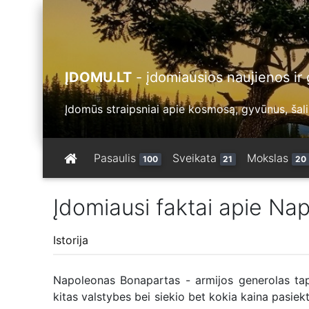
ĮDOMU.LT
- įdomiausios naujienos ir g
Įdomūs straipsniai apie kosmosą, gyvūnus, šalis
Pasaulis
Sveikata
Mokslas
100
21
20
Įdomiausi faktai apie N
Istorija
Napoleonas Bonapartas - armijos generolas tapę
kitas valstybes bei siekio bet kokia kaina pasiekt