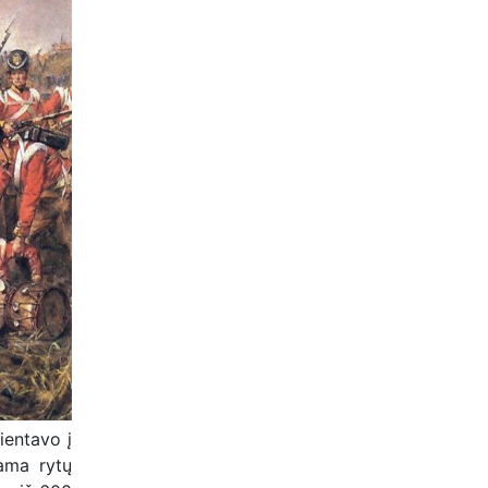
ientavo į
dama rytų