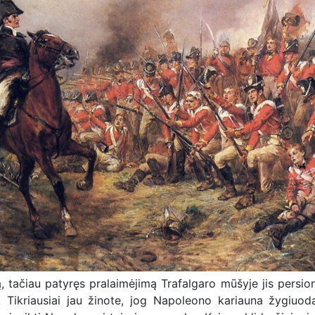
 tačiau patyręs pralaimėjimą Trafalgaro mūšyje jis persior
ą. Tikriausiai jau žinote, jog Napoleono kariauna žygiuo