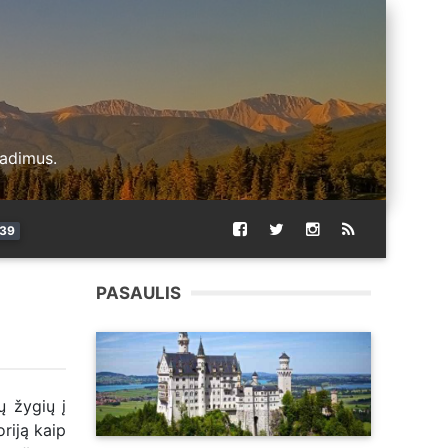
radimus.
39
PASAULIS
ų žygių į
riją kaip