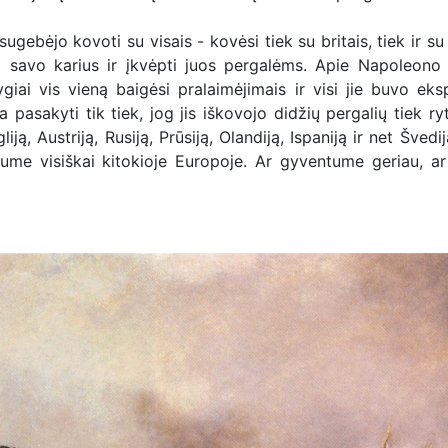
bėjo kovoti su visais - kovėsi tiek su britais, tiek ir su 
i savo karius ir įkvėpti juos pergalėms. Apie Napoleono
žygiai vis vieną baigėsi pralaimėjimais ir visi jie buvo eksp
pasakyti tik tiek, jog jis iškovojo didžių pergalių tiek rytų
, Austriją, Rusiją, Prūsiją, Olandiją, Ispaniją ir net Švedij
ntume visiškai kitokioje Europoje. Ar gyventume geriau, ar