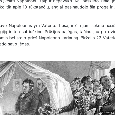
os įveikti Napoleonui taip ir nepavyko. Kai pasklido žinia, j
iko tik apie 10 tūkstančių, anglai pasinaudojo šia proga ir į
vavo Napoleonas yra Vaterlo. Tiesa, ir čia jam sėkmė nesi
iją ir ten sutriuškino Prūsijos pajėgas, tačiau jau po dvi
gomis bei stojo prieš Napoleono kariauną. Birželio 22 Vater
rado savo jėgas.