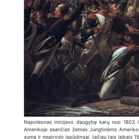
Napoleonas inicijavo daugybę karų nuo 1803 iki
Amerikoje esančias žemes Jungtinėms Amerikos 
suma ir neatrodo įspūdingai, tačiau tais laikais 15