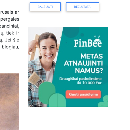
BALSUOTI
REZULTATAI
rusais ar
 pergales
anciniai,
, tiek ir
ą. Jei šie
 blogiau,