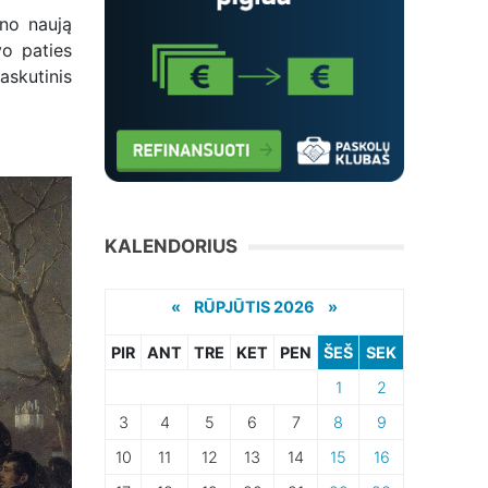
ino naują
vo paties
askutinis
KALENDORIUS
«
RŪPJŪTIS 2026 »
PIR
ANT
TRE
KET
PEN
ŠEŠ
SEK
1
2
3
4
5
6
7
8
9
10
11
12
13
14
15
16