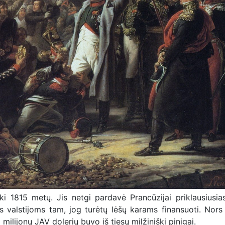
 1815 metų. Jis netgi pardavė Prancūzijai priklausiusia
valstijoms tam, jog turėtų lėšų karams finansuoti. Nors
 milijonų JAV dolerių buvo iš tiesų milžiniški pinigai.