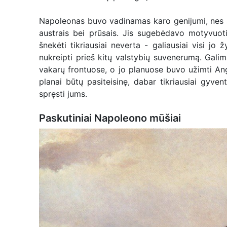
Napoleonas buvo vadinamas karo genijumi, nes suge
austrais bei prūsais. Jis sugebėdavo motyvuot
šnekėti tikriausiai neverta - galiausiai visi jo 
nukreipti prieš kitų valstybių suvenerumą. Galima 
vakarų frontuose, o jo planuose buvo užimti Angliją
planai būtų pasiteisinę, dabar tikriausiai gyve
spręsti jums.
Paskutiniai Napoleono mūšiai