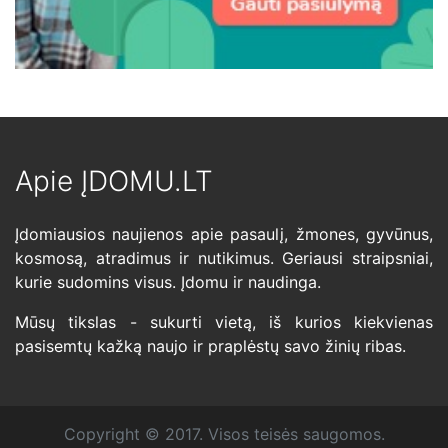
Apie ĮDOMU.LT
Įdomiausios naujienos apie pasaulį, žmones, gyvūnus,
kosmosą, atradimus ir nutikimus. Geriausi straipsniai,
kurie sudomins visus. Įdomu ir naudinga.
Mūsų tikslas - sukurti vietą, iš kurios kiekvienas
pasisemtų kažką naujo ir praplėstų savo žinių ribas.
Copyright © 2017. Visos teisės saugomos.