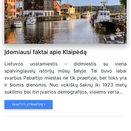
Įdomiausi faktai apie Klaipėdą
Lietuvos uostamiestis – didmiestis su viena
spalvingiausių istorijų mūsų šalyje. Tai buvo labai
svarbus Pabaltijo miestas ne tik praeityje, bet toks yra
ir šiomis dienomis. Nuo vokiškų šaknų iki 1923 metų
sukilimo bei itin įvairios demografijos, visiems verta...
SKAITYTI STRAIPSNĮ