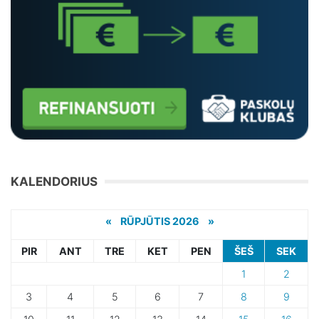
KALENDORIUS
«
RŪPJŪTIS 2026 »
PIR
ANT
TRE
KET
PEN
ŠEŠ
SEK
1
2
3
4
5
6
7
8
9