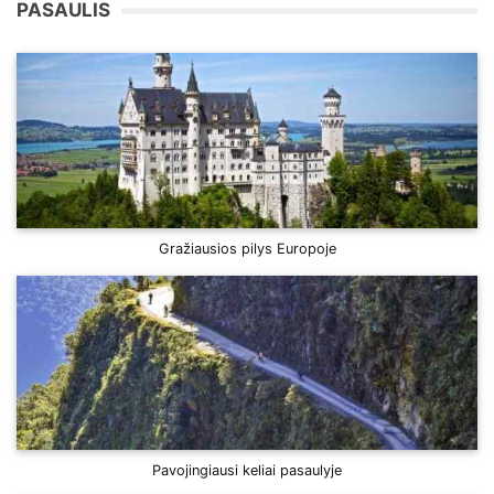
PASAULIS
Gražiausios pilys Europoje
Pavojingiausi keliai pasaulyje