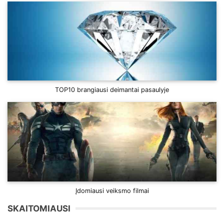
TOP10 brangiausi deimantai pasaulyje
Įdomiausi veiksmo filmai
SKAITOMIAUSI