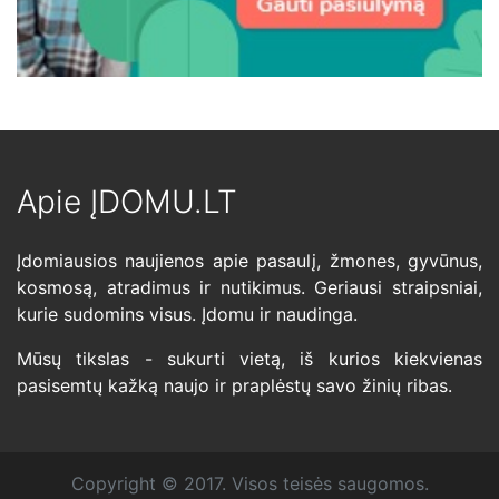
Apie ĮDOMU.LT
Įdomiausios naujienos apie pasaulį, žmones, gyvūnus,
kosmosą, atradimus ir nutikimus. Geriausi straipsniai,
kurie sudomins visus. Įdomu ir naudinga.
Mūsų tikslas - sukurti vietą, iš kurios kiekvienas
pasisemtų kažką naujo ir praplėstų savo žinių ribas.
Copyright © 2017. Visos teisės saugomos.