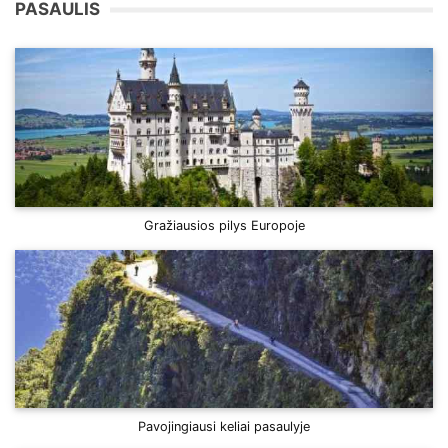
PASAULIS
Gražiausios pilys Europoje
Pavojingiausi keliai pasaulyje