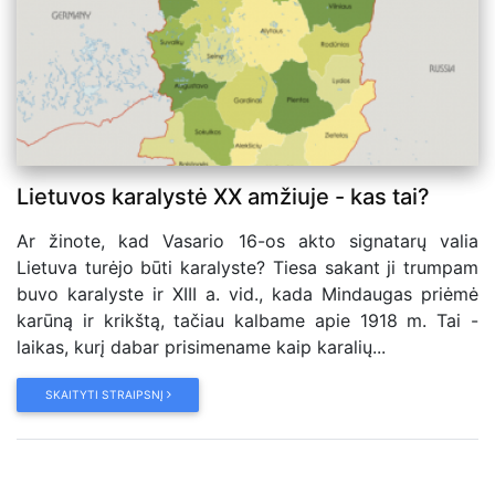
Lietuvos karalystė XX amžiuje - kas tai?
Ar žinote, kad Vasario 16-os akto signatarų valia
Lietuva turėjo būti karalyste? Tiesa sakant ji trumpam
buvo karalyste ir XIII a. vid., kada Mindaugas priėmė
karūną ir krikštą, tačiau kalbame apie 1918 m. Tai -
laikas, kurį dabar prisimename kaip karalių...
SKAITYTI STRAIPSNĮ