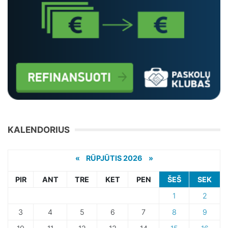
KALENDORIUS
«
RŪPJŪTIS 2026 »
PIR
ANT
TRE
KET
PEN
ŠEŠ
SEK
1
2
3
4
5
6
7
8
9