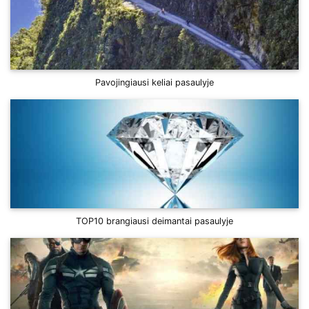
Pavojingiausi keliai pasaulyje
TOP10 brangiausi deimantai pasaulyje