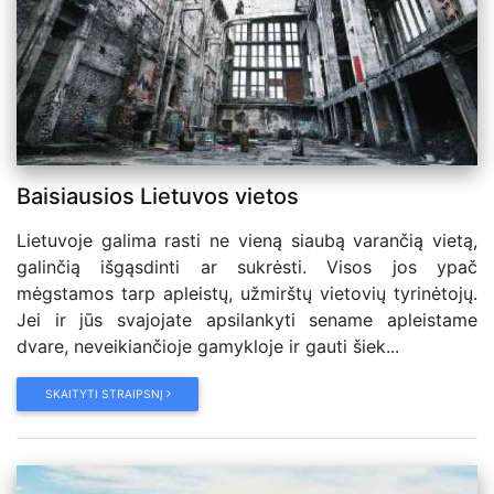
Baisiausios Lietuvos vietos
Lietuvoje galima rasti ne vieną siaubą varančią vietą,
galinčią išgąsdinti ar sukrėsti. Visos jos ypač
mėgstamos tarp apleistų, užmirštų vietovių tyrinėtojų.
Jei ir jūs svajojate apsilankyti sename apleistame
dvare, neveikiančioje gamykloje ir gauti šiek...
SKAITYTI STRAIPSNĮ