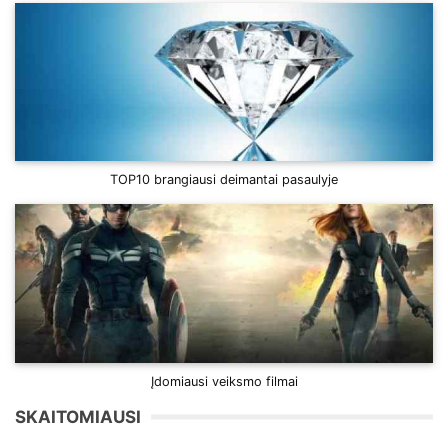
TOP10 brangiausi deimantai pasaulyje
Įdomiausi veiksmo filmai
SKAITOMIAUSI