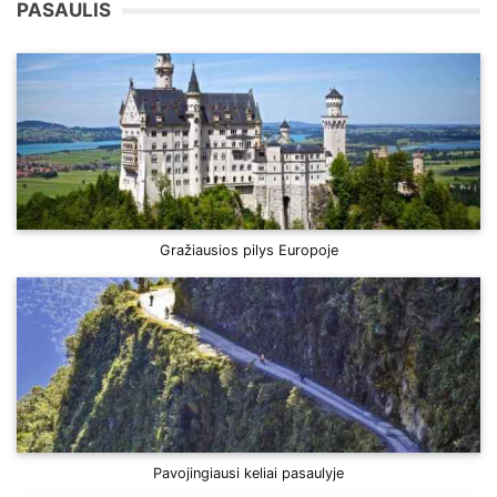
PASAULIS
Gražiausios pilys Europoje
Pavojingiausi keliai pasaulyje