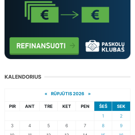
KALENDORIUS
«
RŪPJŪTIS 2026 »
PIR
ANT
TRE
KET
PEN
ŠEŠ
SEK
1
2
3
4
5
6
7
8
9