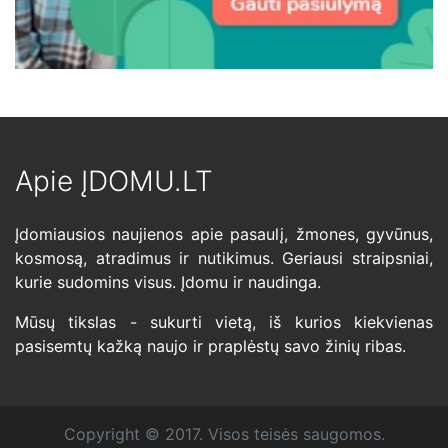
Apie ĮDOMU.LT
Įdomiausios naujienos apie pasaulį, žmones, gyvūnus,
kosmosą, atradimus ir nutikimus. Geriausi straipsniai,
kurie sudomins visus. Įdomu ir naudinga.
Mūsų tikslas - sukurti vietą, iš kurios kiekvienas
pasisemtų kažką naujo ir praplėstų savo žinių ribas.
Copyright © 2017. Visos teisės saugomos.