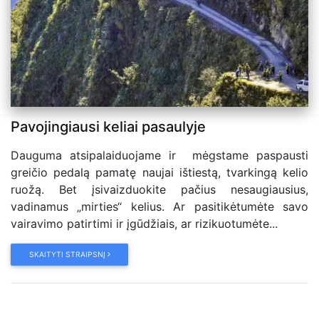
Pavojingiausi keliai pasaulyje
Dauguma atsipalaiduojame ir mėgstame paspausti
greičio pedalą pamatę naujai ištiestą, tvarkingą kelio
ruožą. Bet įsivaizduokite pačius nesaugiausius,
vadinamus „mirties“ kelius. Ar pasitikėtumėte savo
vairavimo patirtimi ir įgūdžiais, ar rizikuotumėte...
SKAITYTI STRAIPSNĮ