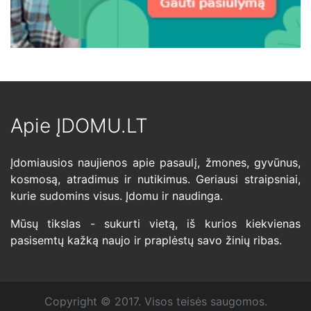
Apie ĮDOMU.LT
Įdomiausios naujienos apie pasaulį, žmones, gyvūnus,
kosmosą, atradimus ir nutikimus. Geriausi straipsniai,
kurie sudomins visus. Įdomu ir naudinga.
Mūsų tikslas - sukurti vietą, iš kurios kiekvienas
pasisemtų kažką naujo ir praplėstų savo žinių ribas.
Copyright © 2017. Visos teisės saugomos.