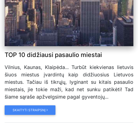
TOP 10 didžiausi pasaulio miestai
Vilnius, Kaunas, Klaipėda... Turbūt kiekvienas lietuvis
šiuos miestus įvardintų kaip didžiuosius Lietuvos
miestus. Tačiau iš tikrųjų, lyginant su kitais pasaulio
miestais, jie tokie maži, kad net sunku patikėti! Tad
šiame sąraše apžvelgsime pagal gyventojų...
SKAITYTI STRAIPSNĮ