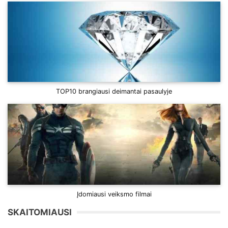
TOP10 brangiausi deimantai pasaulyje
Įdomiausi veiksmo filmai
SKAITOMIAUSI