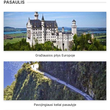
PASAULIS
Gražiausios pilys Europoje
Pavojingiausi keliai pasaulyje