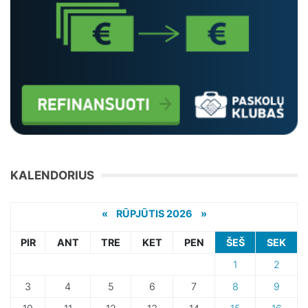
KALENDORIUS
«
RŪPJŪTIS 2026 »
PIR
ANT
TRE
KET
PEN
ŠEŠ
SEK
1
2
3
4
5
6
7
8
9