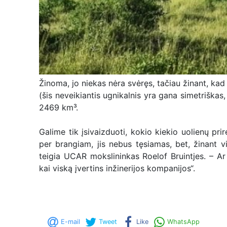
Žinoma, jo niekas nėra svėręs, tačiau žinant, ka
(šis neveikiantis ugnikalnis yra gana simetriškas, 
2469 km³.
Galime tik įsivaizduoti, kokio kiekio uolienų pri
per brangiam, jis nebus tęsiamas, bet, žinant vi
teigia UCAR mokslininkas Roelof Bruintjes. – A
kai viską įvertins inžinerijos kompanijos“.
E-mail
Tweet
Like
WhatsApp