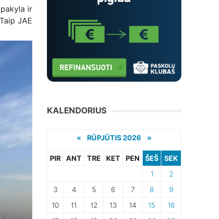
pakyla ir
 Taip JAE
KALENDORIUS
«
RŪPJŪTIS 2026 »
PIR
ANT
TRE
KET
PEN
ŠEŠ
SEK
1
2
3
4
5
6
7
8
9
10
11
12
13
14
15
16