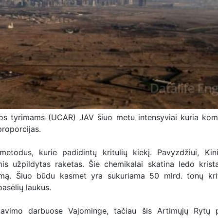
ros tyrimams (UCAR) JAV šiuo metu intensyviai kuria kom
proporcijas.
todus, kurie padidintų kritulių kiekį. Pavyzdžiui, Kini
 užpildytas raketas. Šie chemikalai skatina ledo krista
rymą. Šiuo būdu kasmet yra sukuriama 50 mlrd. tonų krit
asėlių laukus.
avimo darbuose Vajominge, tačiau šis Artimųjų Rytų p