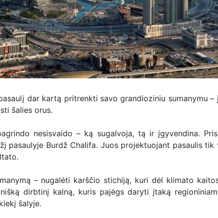
pasaulį dar kartą pritrenkti savo grandioziniu sumanymu – j
sti šalies orus.
grindo nesisvaido – ką sugalvoja, tą ir įgyvendina. Pri
žį pasaulyje Burdž Chalifa. Juos projektuojant pasaulis tik v
ltato.
manymą – nugalėti karščio stichiją, kuri dėl klimato kaitos
inišką dirbtinį kalną, kuris pajėgs daryti įtaką regioninia
kiekį šalyje.