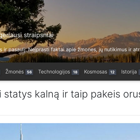
eriausi straipsniai
 ir pasaulį. Neįprasti faktai apie žmones, jų nutikimus ir at
Žmonės
Technologijos
Kosmosas
Istorija
56
18
12
 statys kalną ir taip pakeis oru