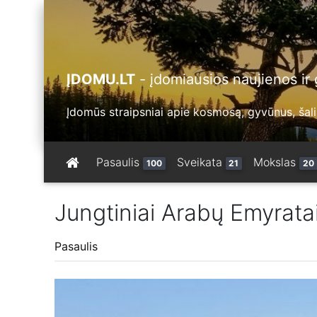
ĮDOMU.LT
- įdomiausios naujienos ir g
Įdomūs straipsniai apie kosmosą, gyvūnus, šalis
Pasaulis
Sveikata
Mokslas
100
21
20
Jungtiniai Arabų Emyratai
Pasaulis