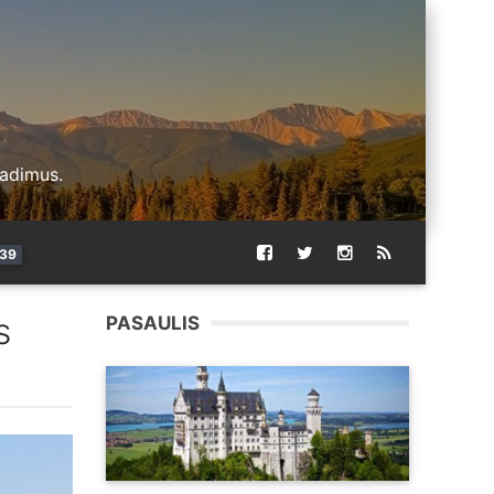
radimus.
39
s
PASAULIS