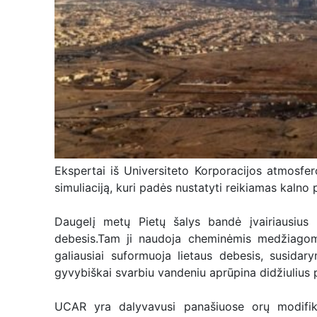
Ekspertai iš Universiteto Korporacijos atmosfe
simuliaciją, kuri padės nustatyti reikiamas kalno 
Daugelį metų Pietų šalys bandė įvairiausius me
debesis.Tam ji naudoja cheminėmis medžiagomis
galiausiai suformuoja lietaus debesis, susida
gyvybiškai svarbiu vandeniu aprūpina didžiulius p
UCAR yra dalyvavusi panašiuose orų modifik