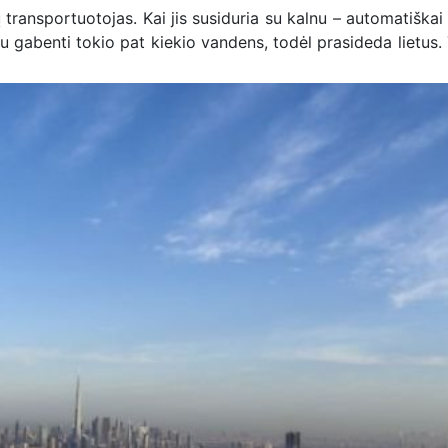
transportuotojas. Kai jis susiduria su kalnu – automatiškai 
u gabenti tokio pat kiekio vandens, todėl prasideda lietus.