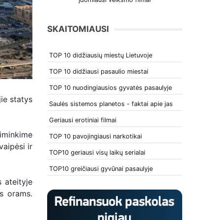
SKAITOMIAUSI
TOP 10 didžiausių miestų Lietuvoje
TOP 10 didžiausi pasaulio miestai
TOP 10 nuodingiausios gyvatės pasaulyje
ie statys
Saulės sistemos planetos - faktai apie jas
Geriausi erotiniai filmai
siminkime
TOP 10 pavojingiausi narkotikai
aipėsi ir
TOP10 geriausi visų laikų serialai
TOP10 greičiausi gyvūnai pasaulyje
 ateityje
ms orams.