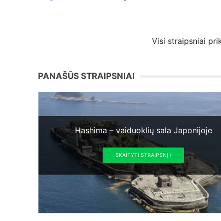
Visi straipsniai pr
PANAŠŪS STRAIPSNIAI
Hashima – vaiduoklių sala Japonijoje
SKAITYTI STRAIPSNĮ