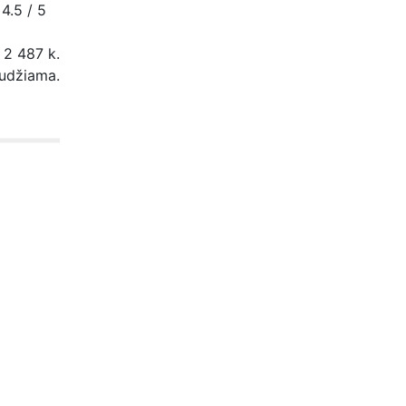
 4.5 / 5
 2 487 k.
audžiama.