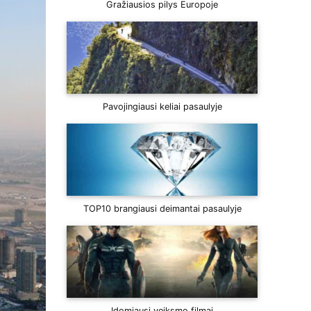
Gražiausios pilys Europoje
Pavojingiausi keliai pasaulyje
TOP10 brangiausi deimantai pasaulyje
Įdomiausi veiksmo filmai