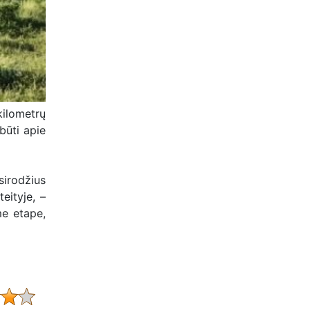
kilometrų
 būti apie
sirodžius
eityje, –
me etape,