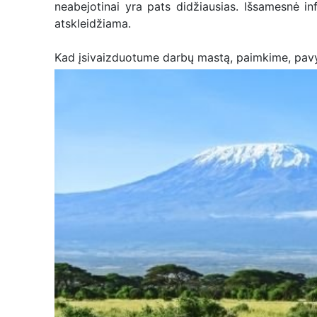
neabejotinai yra pats didžiausias. Išsamesnė i
atskleidžiama.
Kad įsivaizduotume darbų mastą, paimkime, pavyz