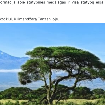
nformacija apie statybines medžiagas ir visą statybų eigą
džiui, Kilimandžarą Tanzanijoje.