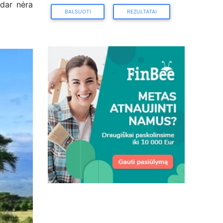
 dar nėra
BALSUOTI
REZULTATAI