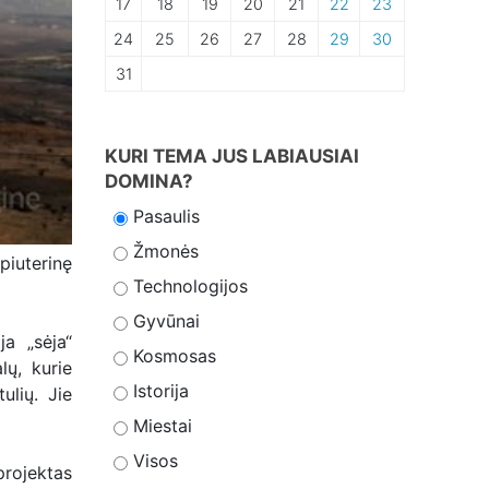
17
18
19
20
21
22
23
24
25
26
27
28
29
30
31
KURI TEMA JUS LABIAUSIAI
DOMINA?
Pasaulis
Žmonės
piuterinę
Technologijos
Gyvūnai
ja „sėja“
Kosmosas
lų, kurie
Istorija
ulių. Jie
Miestai
Visos
rojektas