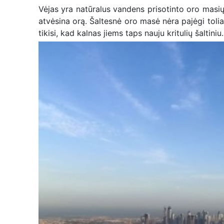
Vėjas yra natūralus vandens prisotinto oro masių 
atvėsina orą. Šaltesnė oro masė nėra pajėgi tolia
tikisi, kad kalnas jiems taps nauju kritulių šaltiniu.