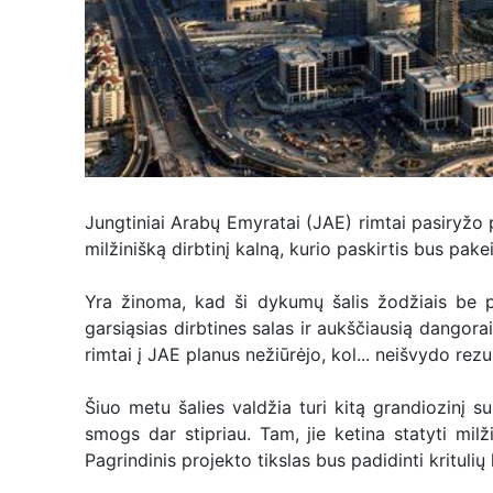
Jungtiniai Arabų Emyratai (JAE) rimtai pasiryžo 
milžinišką dirbtinį kalną, kurio paskirtis bus pakei
Yra žinoma, kad ši dykumų šalis žodžiais be pa
garsiąsias dirbtines salas ir aukščiausią dangorai
rimtai į JAE planus nežiūrėjo, kol... neišvydo rezu
Šiuo metu šalies valdžia turi kitą grandiozinį su
smogs dar stipriau. Tam, jie ketina statyti milž
Pagrindinis projekto tikslas bus padidinti kritulių 