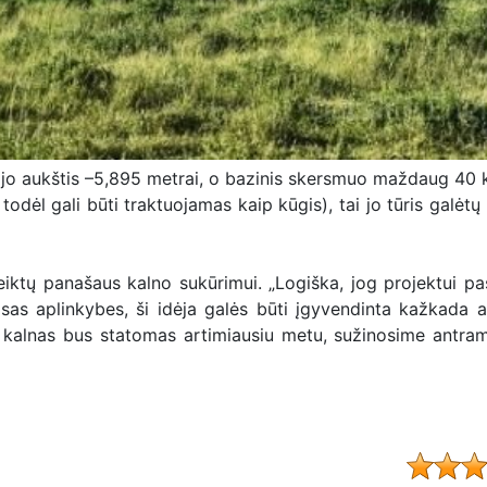
d jo aukštis –5,895 metrai, o bazinis skersmuo maždaug 40 
todėl gali būti traktuojamas kaip kūgis), tai jo tūris galėtų
reiktų panašaus kalno sukūrimui. „Logiška, jog projektui pa
sas aplinkybes, ši idėja galės būti įgyvendinta kažkada at
r kalnas bus statomas artimiausiu metu, sužinosime antra